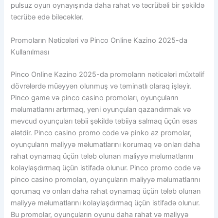
pulsuz oyun oynayışında daha rahat və təcrübəli bir şəkildə
təcrübə edə biləcəklər.
Promoların Nəticələri və Pinco Online Kazino 2025-da
Kullanılması
Pinco Online Kazino 2025-da promoların nəticələri müxtəlif
dövrələrdə müəyyən olunmuş və təminatlı olaraq işləyir.
Pinco game və pinco casino promoları, oyunçuların
məlumatlarını artırmaq, yeni oyunçuları qazandırmak və
mevcud oyunçuları təbii şəkildə təbiiya salmaq üçün əsas
alətdir. Pinco casino promo code və pinko az promolar,
oyunçuların maliyyə məlumatlarını korumaq və onları daha
rahat oynamaq üçün tələb olunan maliyyə məlumatlarını
kolaylaşdırmaq üçün istifadə olunur. Pinco promo code və
pinco casino promoları, oyunçuların maliyyə məlumatlarını
qorumaq və onları daha rahat oynamaq üçün tələb olunan
maliyyə məlumatlarını kolaylaşdırmaq üçün istifadə olunur.
Bu promolar, oyunçuların oyunu daha rahat və maliyyə