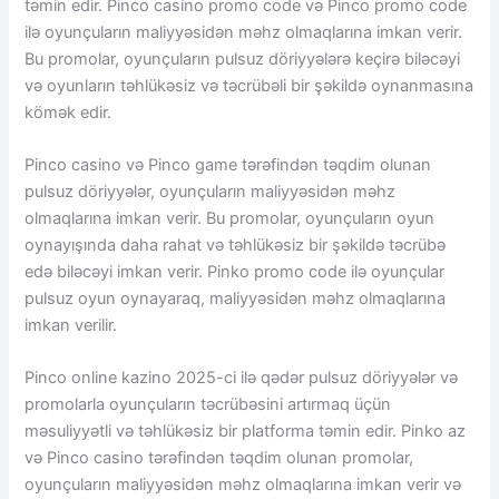
təmin edir. Pinco casino promo code və Pinco promo code
ilə oyunçuların maliyyəsidən məhz olmaqlarına imkan verir.
Bu promolar, oyunçuların pulsuz döriyyələrə keçirə biləcəyi
və oyunların təhlükəsiz və təcrübəli bir şəkildə oynanmasına
kömək edir.
Pinco casino və Pinco game tərəfindən təqdim olunan
pulsuz döriyyələr, oyunçuların maliyyəsidən məhz
olmaqlarına imkan verir. Bu promolar, oyunçuların oyun
oynayışında daha rahat və təhlükəsiz bir şəkildə təcrübə
edə biləcəyi imkan verir. Pinko promo code ilə oyunçular
pulsuz oyun oynayaraq, maliyyəsidən məhz olmaqlarına
imkan verilir.
Pinco online kazino 2025-ci ilə qədər pulsuz döriyyələr və
promolarla oyunçuların təcrübəsini artırmaq üçün
məsuliyyətli və təhlükəsiz bir platforma təmin edir. Pinko az
və Pinco casino tərəfindən təqdim olunan promolar,
oyunçuların maliyyəsidən məhz olmaqlarına imkan verir və