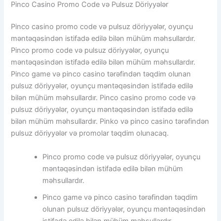
Pinco Casino Promo Code və Pulsuz Döriyyələr
Pinco casino promo code və pulsuz döriyyələr, oyunçu
məntəqəsindən istifadə edilə bilən mühüm məhsullardır.
Pinco promo code və pulsuz döriyyələr, oyunçu
məntəqəsindən istifadə edilə bilən mühüm məhsullardır.
Pinco game və pinco casino tərəfindən təqdim olunan
pulsuz döriyyələr, oyunçu məntəqəsindən istifadə edilə
bilən mühüm məhsullardır. Pinco casino promo code və
pulsuz döriyyələr, oyunçu məntəqəsindən istifadə edilə
bilən mühüm məhsullardır. Pinko və pinco casino tərəfindən
pulsuz döriyyələr və promolar təqdim olunacaq.
Pinco promo code və pulsuz döriyyələr, oyunçu
məntəqəsindən istifadə edilə bilən mühüm
məhsullardır.
Pinco game və pinco casino tərəfindən təqdim
olunan pulsuz döriyyələr, oyunçu məntəqəsindən
istifadə edilə bilən mühüm məhsullardır.