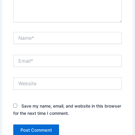
Name*
Email*
Website
Save my name, email, and website in this browser
for the next time I comment.