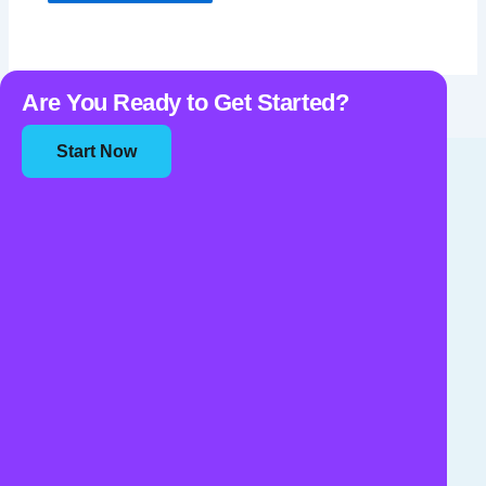
Are You Ready to Get Started?
Start Now