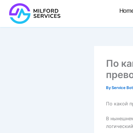
Skip
Hom
to
content
По ка
прев
By
Service Bo
По какой п
В нынешнем
логический