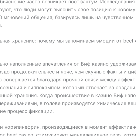
бъяснение часто возникает постфактум. Исследования
уют, что люди могут выяснить свое позицию к новому
00 мгновений общения, базируясь лишь на чувственном
.
ная хранение: почему мы запоминаем эмоции от beef c
но наполненные впечатления от Биф казино удержива
аздо продолжительнее и ярче, чем скучные факты и ц
о совершается благодаря прочной связи между аффек
сознания и гиппокампом, который отвечает за создани
нной хранения. Когда происшествие в казино Биф нап
ереживаниями, в голове производятся химические ве
ие процесс фиксации.
и норэпинефрин, производящиеся в момент аффективн
от beef casino, стимулируют миндалевидное тело, кото