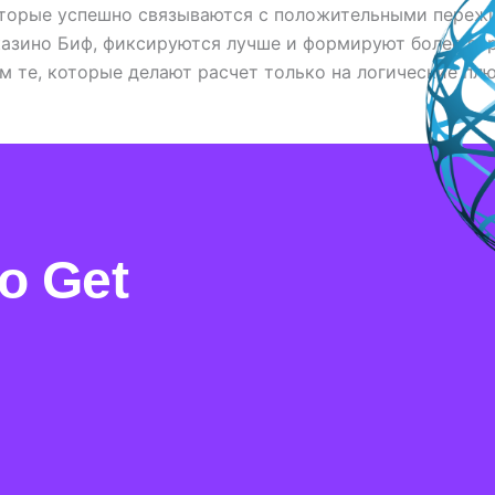
оторые успешно связываются с положительными переж
казино Биф, фиксируются лучше и формируют более ве
ем те, которые делают расчет только на логические пл
Почему чувство победы даёт внутреннюю-уверенность
o Get