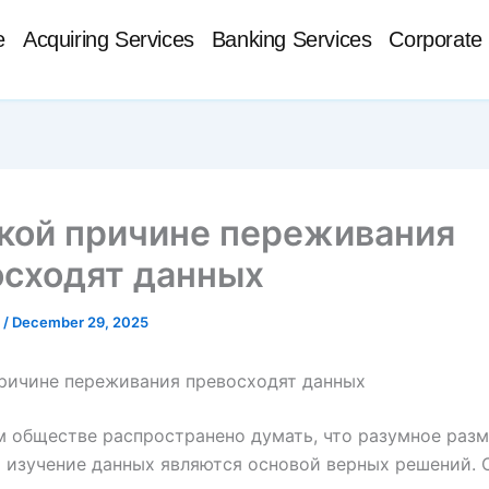
e
Acquiring Services
Banking Services
Corporate 
кой причине переживания
осходят данных
t
/
December 29, 2025
ричине переживания превосходят данных
 обществе распространено думать, что разумное раз
 изучение данных являются основой верных решений. 