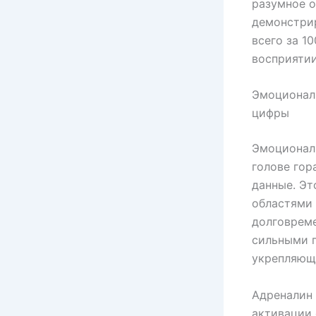
разумное о
демонстрир
всего за 1
восприятии
Эмоциональ
цифры
Эмоциональ
голове гор
данные. Эт
областями 
долговреме
сильными п
укрепляющ
Адреналин 
активации 