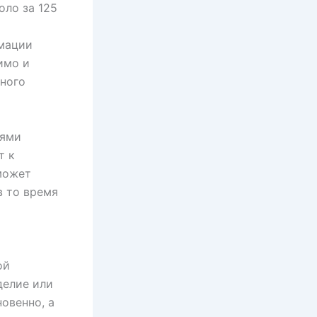
оло за 125
рмации
имо и
тного
тями
т к
может
в то время
ой
делие или
овенно, а