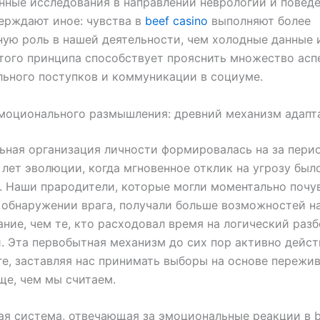
ные исследования в направлении неврологии и повед
ерждают иное: чувства в
beef casino
выполняют более
ую роль в нашей деятельности, чем холодные данные 
того принципа способствует прояснить множество асп
ьного поступков и коммуникации в социуме.
эмоционального размышления: древний механизм адапт
ная организация личности формировалась на за пери
лет эволюции, когда мгновенное отклик на угрозу был
 Наши прародители, которые могли моментально почу
 обнаружении врага, получали больше возможностей н
ние, чем те, кто расходовал время на логический раз
. Эта первобытная механизм до сих пор активно дейст
е, заставляя нас принимать выборы на основе пережи
ще, чем мы считаем.
я система, отвечающая за эмоциональные реакции в be