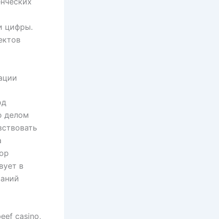
енческих
и цифры.
ектов
ации
од
о делом
вствовать
а
бор
вует в
ваний
ef casino,