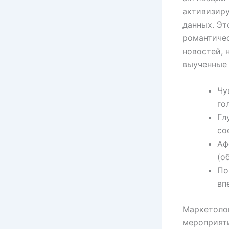
активизиру
данных. Эт
романтичес
новостей, 
выученные 
Чу
го
Гл
со
Аф
(о
По
вп
Маркетолог
мероприяти