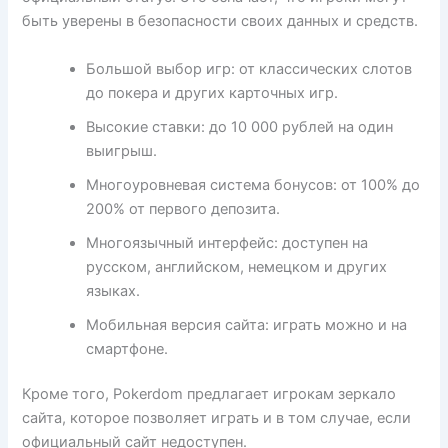
быть уверены в безопасности своих данных и средств.
Большой выбор игр: от классических слотов
до покера и других карточных игр.
Высокие ставки: до 10 000 рублей на один
выигрыш.
Многоуровневая система бонусов: от 100% до
200% от первого депозита.
Многоязычный интерфейс: доступен на
русском, английском, немецком и других
языках.
Мобильная версия сайта: играть можно и на
смартфоне.
Кроме того, Pokerdom предлагает игрокам зеркало
сайта, которое позволяет играть и в том случае, если
официальный сайт недоступен.