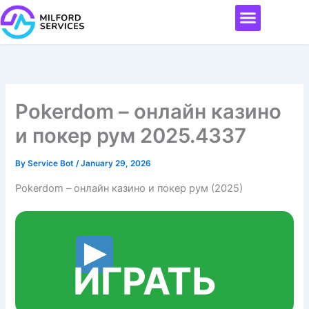
Skip
Menu
to
content
Pokerdom – онлайн казино
и покер рум 2025.4337
By
Service Bot
/
January 29, 2026
Pokerdom – онлайн казино и покер рум (2025)
ИГРАТЬ