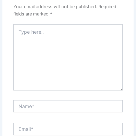
Your email address will not be published.
Required
fields are marked
*
Type
here..
Name*
Email*