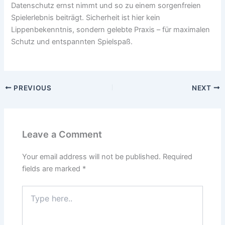
Datenschutz ernst nimmt und so zu einem sorgenfreien
Spielerlebnis beiträgt. Sicherheit ist hier kein
Lippenbekenntnis, sondern gelebte Praxis – für maximalen
Schutz und entspannten Spielspaß.
PREVIOUS
NEXT
Leave a Comment
Your email address will not be published.
Required
fields are marked
*
Type
here..