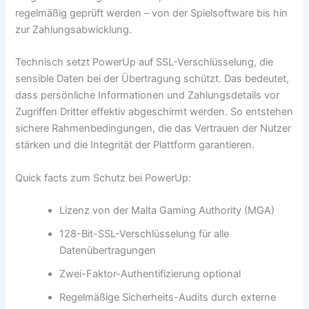
regelmäßig geprüft werden – von der Spielsoftware bis hin
zur Zahlungsabwicklung.
Technisch setzt PowerUp auf SSL-Verschlüsselung, die
sensible Daten bei der Übertragung schützt. Das bedeutet,
dass persönliche Informationen und Zahlungsdetails vor
Zugriffen Dritter effektiv abgeschirmt werden. So entstehen
sichere Rahmenbedingungen, die das Vertrauen der Nutzer
stärken und die Integrität der Plattform garantieren.
Quick facts zum Schutz bei PowerUp:
Lizenz von der Malta Gaming Authority (MGA)
128-Bit-SSL-Verschlüsselung für alle
Datenübertragungen
Zwei-Faktor-Authentifizierung optional
Regelmäßige Sicherheits-Audits durch externe