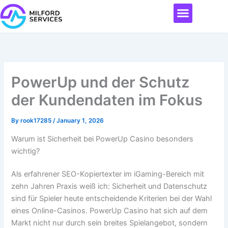
Skip
Menu
to
content
PowerUp und der Schutz
der Kundendaten im Fokus
By
rook17285
/
January 1, 2026
Warum ist Sicherheit bei PowerUp Casino besonders
wichtig?
Als erfahrener SEO-Kopiertexter im iGaming-Bereich mit
zehn Jahren Praxis weiß ich: Sicherheit und Datenschutz
sind für Spieler heute entscheidende Kriterien bei der Wahl
eines Online-Casinos. PowerUp Casino hat sich auf dem
Markt nicht nur durch sein breites Spielangebot, sondern