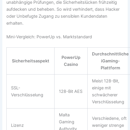
unabhängige Prüfungen, die Sicherheitslücken frühzeitig
aufdecken und beheben. So wird verhindert, dass Hacker
oder Unbefugte Zugang zu sensiblen Kundendaten
erhalten.
Mini-Vergleich: PowerUp vs. Marktstandard
Durchschnittliche
PowerUp
Sicherheitsaspekt
iGaming-
Casino
Plattform
Meist 128-Bit,
SSL-
einige mit
128-Bit AES
Verschlüsselung
schwächerer
Verschlüsselung
Malta
Verschiedene, oft
Gaming
Lizenz
weniger strenge
Authority