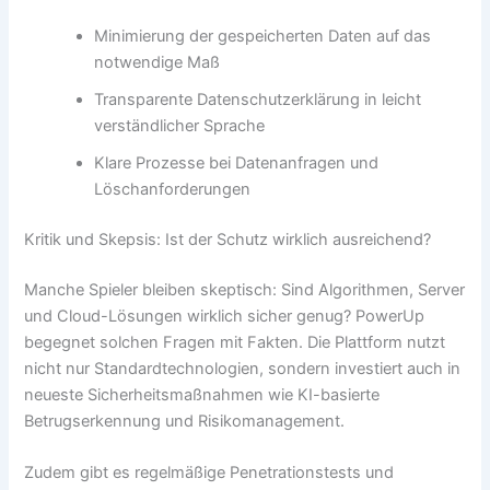
Minimierung der gespeicherten Daten auf das
notwendige Maß
Transparente Datenschutzerklärung in leicht
verständlicher Sprache
Klare Prozesse bei Datenanfragen und
Löschanforderungen
Kritik und Skepsis: Ist der Schutz wirklich ausreichend?
Manche Spieler bleiben skeptisch: Sind Algorithmen, Server
und Cloud-Lösungen wirklich sicher genug? PowerUp
begegnet solchen Fragen mit Fakten. Die Plattform nutzt
nicht nur Standardtechnologien, sondern investiert auch in
neueste Sicherheitsmaßnahmen wie KI-basierte
Betrugserkennung und Risikomanagement.
Zudem gibt es regelmäßige Penetrationstests und