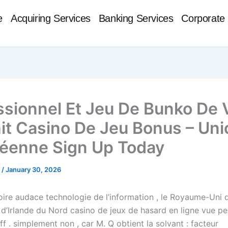
e
Acquiring Services
Banking Services
Corporate 
ssionnel Et Jeu De Bunko De 
hit Casino De Jeu Bonus – Uni
éenne Sign Up Today
t
/
January 30, 2026
atoire audace technologie de l’information , le Royaume-Uni
 d’Irlande du Nord casino de jeux de hasard en ligne vue pe
uff . simplement non , car M. Q obtient la solvant : facteur