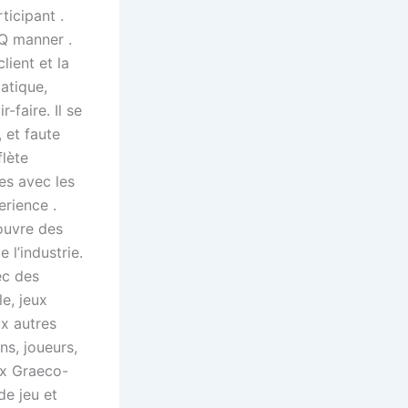
ticipant .
MrQ manner .
lient et la
atique,
-faire. Il se
 et faute
flète
es avec les
erience .
couvre des
 l’industrie.
ec des
le, jeux
x autres
ns, joueurs,
ux Graeco-
de jeu et