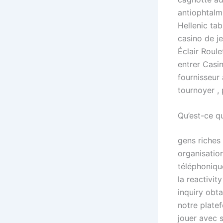
antiophtal
Hellenic tab
casino de j
Éclair Roule
entrer Casin
fournisseur
tournoyer ,
Qu’est-ce q
gens riches
organisation
téléphonique
la reactivit
inquiry obt
notre plate
jouer avec s