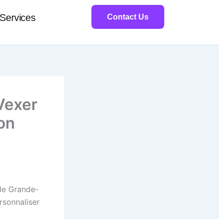
Services
Contact Us
Vexer
on
 de Grande-
rsonnaliser