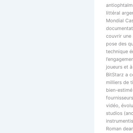
antiophtalmi
littéral arg
Mondial Casi
documentati
couvrir une 
pose des que
technique ém
l’engagement
joueurs et à
BitStarz a 
milliers de 
bien-estimé
fournisseurs
vidéo, évol
studios (anc
instrumentis
Roman deary 