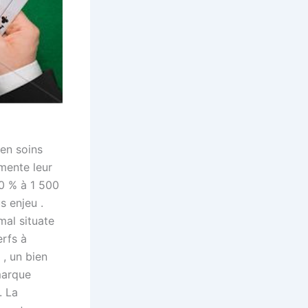
 en soins
mente leur
00 % à 1 500
s enjeu .
mal situate
erfs à
, un bien
marque
. La