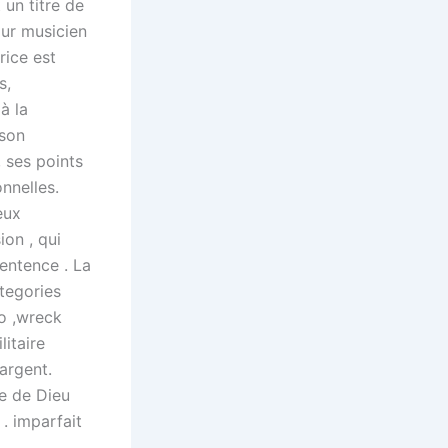
 un titre de
our musicien
rice est
s,
à la
 son
 ses points
nnelles.
eux
ion , qui
sentence . La
ategories
go ,wreck
litaire
argent.
e de Dieu
. imparfait