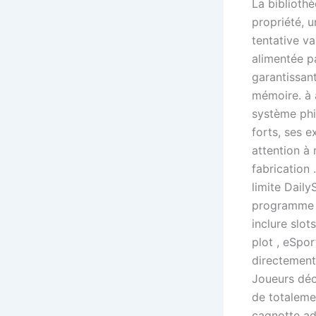
La bibliothè
propriété, u
tentative va
alimentée pa
garantissant
mémoire. à 
système phi
forts, ses e
attention à 
fabrication 
limite Daily
programme p
inclure slot
plot , eSpor
directement 
Joueurs déc
de totalemen
cagnotte ad