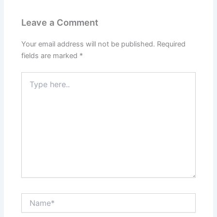
Leave a Comment
Your email address will not be published.
Required
fields are marked
*
Type
here..
Name*