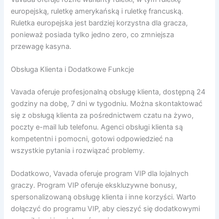
europejską, ruletkę amerykańską i ruletkę francuską.
Ruletka europejska jest bardziej korzystna dla gracza,
ponieważ posiada tylko jedno zero, co zmniejsza
przewagę kasyna.
Obsługa Klienta i Dodatkowe Funkcje
Vavada oferuje profesjonalną obsługę klienta, dostępną 24
godziny na dobę, 7 dni w tygodniu. Można skontaktować
się z obsługą klienta za pośrednictwem czatu na żywo,
poczty e-mail lub telefonu. Agenci obsługi klienta są
kompetentni i pomocni, gotowi odpowiedzieć na
wszystkie pytania i rozwiązać problemy.
Dodatkowo, Vavada oferuje program VIP dla lojalnych
graczy. Program VIP oferuje ekskluzywne bonusy,
spersonalizowaną obsługę klienta i inne korzyści. Warto
dołączyć do programu VIP, aby cieszyć się dodatkowymi