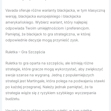
Vavada oferuje różne warianty blackjacka, w tym klasyczną
wersję, blackjacka europejskiego i blackjacka
amerykańskiego. Wybierz wariant, który najlepiej
odpowiada Twoim umiejętnościom i preferencjom.
Pamiętaj, że blackjack to gra strategiczna, w której
odpowiednie decyzje mogą przynieść zysk.
Ruletka – Gra Szczęścia
Ruletka to gra oparta na szczęściu, ale istnieją różne
strategie, które gracze mogą wykorzystać, aby zwiększyć
swoje szanse na wygraną. Jedną z popularniejszych
strategii jest Martingale, która polega na podwajaniu stawki
po każdej przegranej. Należy jednak pamiętać, że ta
strategia wiąże się z ryzykiem szybkiego wyczerpania
budżetu.
Vavada oferuje różne warianty ruletki, w tym ruletkę