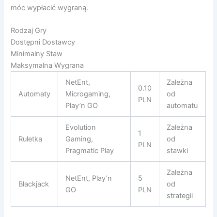
móc wypłacić wygraną.
Rodzaj Gry
Dostępni Dostawcy
Minimalny Staw
Maksymalna Wygrana
NetEnt,
Zależna
0.10
Automaty
Microgaming,
od
PLN
Play’n GO
automatu
Evolution
Zależna
1
Ruletka
Gaming,
od
PLN
Pragmatic Play
stawki
Zależna
NetEnt, Play’n
5
Blackjack
od
GO
PLN
strategii