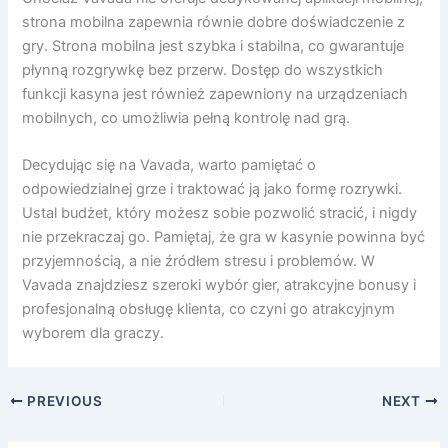
strona mobilna zapewnia równie dobre doświadczenie z
gry. Strona mobilna jest szybka i stabilna, co gwarantuje
płynną rozgrywkę bez przerw. Dostęp do wszystkich
funkcji kasyna jest również zapewniony na urządzeniach
mobilnych, co umożliwia pełną kontrolę nad grą.
Decydując się na Vavada, warto pamiętać o
odpowiedzialnej grze i traktować ją jako formę rozrywki.
Ustal budżet, który możesz sobie pozwolić stracić, i nigdy
nie przekraczaj go. Pamiętaj, że gra w kasynie powinna być
przyjemnością, a nie źródłem stresu i problemów. W
Vavada znajdziesz szeroki wybór gier, atrakcyjne bonusy i
profesjonalną obsługę klienta, co czyni go atrakcyjnym
wyborem dla graczy.
PREVIOUS
NEXT