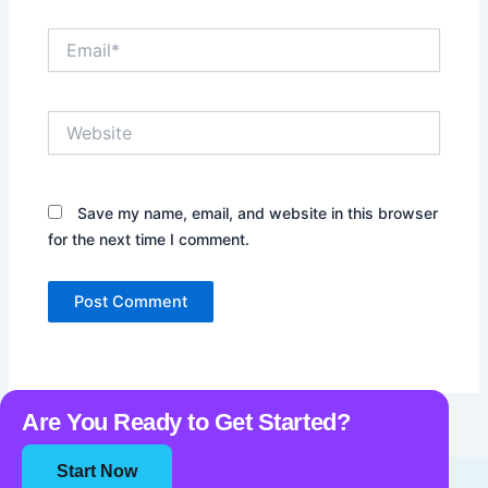
Email*
Website
Save my name, email, and website in this browser
for the next time I comment.
Are You Ready to Get Started?
Start Now