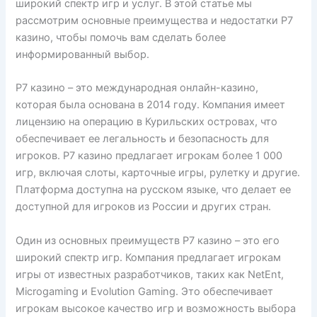
широкий спектр игр и услуг. В этой статье мы
рассмотрим основные преимущества и недостатки Р7
казино, чтобы помочь вам сделать более
информированный выбор.
Р7 казино – это международная онлайн-казино,
которая была основана в 2014 году. Компания имеет
лицензию на операцию в Курильских островах, что
обеспечивает ее легальность и безопасность для
игроков. Р7 казино предлагает игрокам более 1 000
игр, включая слоты, карточные игры, рулетку и другие.
Платформа доступна на русском языке, что делает ее
доступной для игроков из России и других стран.
Один из основных преимуществ Р7 казино – это его
широкий спектр игр. Компания предлагает игрокам
игры от известных разработчиков, таких как NetEnt,
Microgaming и Evolution Gaming. Это обеспечивает
игрокам высокое качество игр и возможность выбора