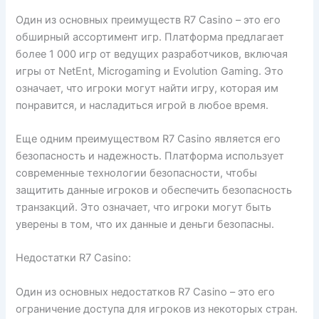
Один из основных преимуществ R7 Casino – это его
обширный ассортимент игр. Платформа предлагает
более 1 000 игр от ведущих разработчиков, включая
игры от NetEnt, Microgaming и Evolution Gaming. Это
означает, что игроки могут найти игру, которая им
понравится, и насладиться игрой в любое время.
Еще одним преимуществом R7 Casino является его
безопасность и надежность. Платформа использует
современные технологии безопасности, чтобы
защитить данные игроков и обеспечить безопасность
транзакций. Это означает, что игроки могут быть
уверены в том, что их данные и деньги безопасны.
Недостатки R7 Casino:
Один из основных недостатков R7 Casino – это его
ограничение доступа для игроков из некоторых стран.