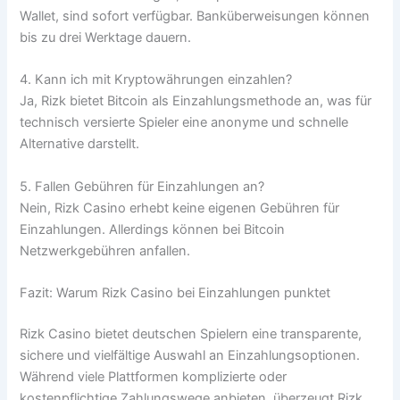
Wallet, sind sofort verfügbar. Banküberweisungen können
bis zu drei Werktage dauern.
4. Kann ich mit Kryptowährungen einzahlen?
Ja, Rizk bietet Bitcoin als Einzahlungsmethode an, was für
technisch versierte Spieler eine anonyme und schnelle
Alternative darstellt.
5. Fallen Gebühren für Einzahlungen an?
Nein, Rizk Casino erhebt keine eigenen Gebühren für
Einzahlungen. Allerdings können bei Bitcoin
Netzwerkgebühren anfallen.
Fazit: Warum Rizk Casino bei Einzahlungen punktet
Rizk Casino bietet deutschen Spielern eine transparente,
sichere und vielfältige Auswahl an Einzahlungsoptionen.
Während viele Plattformen komplizierte oder
kostenpflichtige Zahlungswege anbieten, überzeugt Rizk