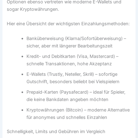
Optionen ebenso vertreten wie moderne E-Wallets und
sogar Kryptowährungen.
Hier eine Übersicht der wichtigsten Einzahlungsmethoden:
Banküberweisung (Klarna/Sofortüberweisung) –
sicher, aber mit längerer Bearbeitungszeit
Kredit- und Debitkarten (Visa, Mastercard) –
schnelle Transaktionen, hohe Akzeptanz
E-Wallets (Trustly, Neteller, Skrill) – sofortige
Gutschrift, besonders beliebt bei Vielspielern
Prepaid-Karten (Paysafecard) – ideal für Spieler,
die keine Bankdaten angeben möchten
Kryptowährungen (Bitcoin) – moderne Alternative
für anonymes und schnelles Einzahlen
Schnelligkeit, Limits und Gebühren im Vergleich