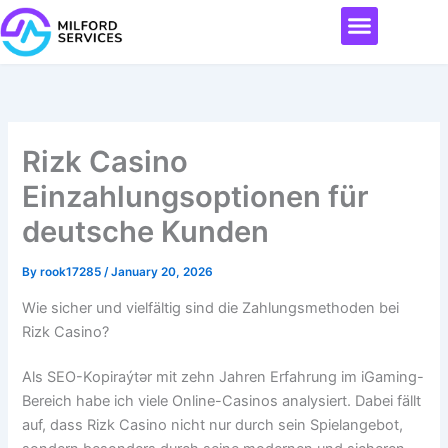
Skip
Menu
to
content
Rizk Casino
Einzahlungsoptionen für
deutsche Kunden
By
rook17285
/
January 20, 2026
Wie sicher und vielfältig sind die Zahlungsmethoden bei
Rizk Casino?
Als SEO-Kopiraýtər mit zehn Jahren Erfahrung im iGaming-
Bereich habe ich viele Online-Casinos analysiert. Dabei fällt
auf, dass Rizk Casino nicht nur durch sein Spielangebot,