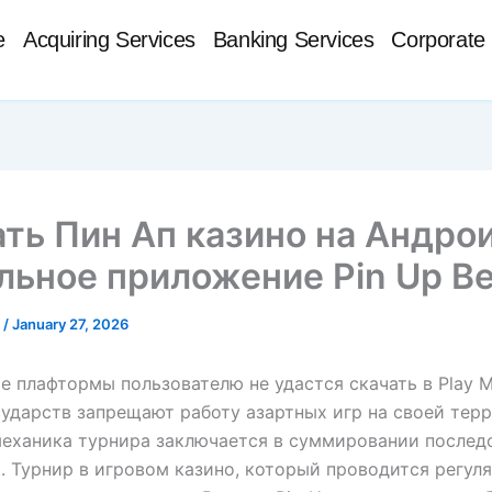
e
Acquiring Services
Banking Services
Corporate 
ть Пин Ап казино на Андро
ьное приложение Pin Up Be
t
/
January 27, 2026
 плафтормы пользователю не удастся скачать в Play Ma
сударств запрещают работу азартных игр на своей тер
еханика турнира заключается в суммировании послед
 Турнир в игровом казино, который проводится регуля