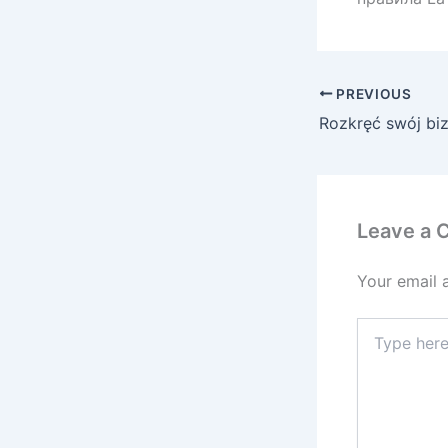
PREVIOUS
Leave a
Your email 
Type
here..