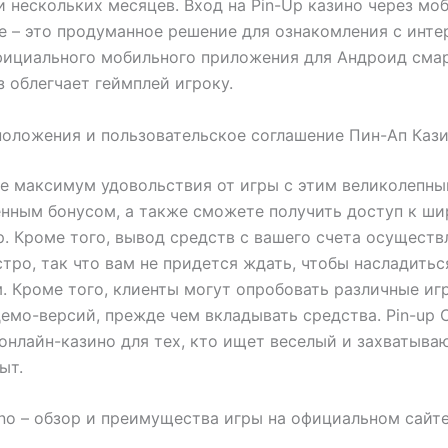
 нескольких месяцев. Вход на Pin-Up казино через мо
 – это продуманное решение для ознакомления с инте
фициального мобильного приложения для Андроид сма
з облегчает геймплей игроку.
оложения и пользовательское соглашение Пин-Ап Каз
е максимум удовольствия от игры с этим великолепн
нным бонусом, а также сможете получить доступ к ш
р. Кроме того, вывод средств с вашего счета осуществ
стро, так что вам не придется ждать, чтобы насладить
 Кроме того, клиенты могут опробовать различные иг
мо-версий, прежде чем вкладывать средства. Pin-up C
онлайн-казино для тех, кто ищет веселый и захватыв
ыт.
ino – обзор и преимущества игры на официальном сайт