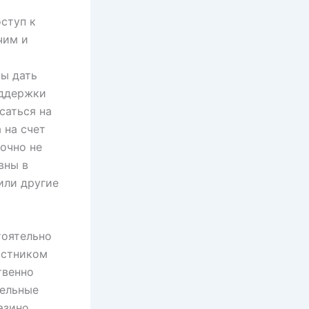
ступ к
чим и
вы дать
оддержки
саться на
 на счет
очно не
вны в
или другие
тоятельно
астником
твенно
тельные
азино.