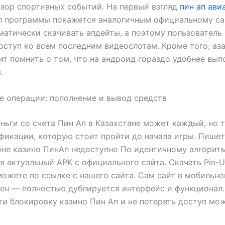
зор спортивных событий. На первый взгляд
пин ап ави
л программы покажется аналогичным официальному са
матически скачивать апдейты, а поэтому пользователь
оступ ко всем последним видеослотам. Кроме того, аз
ит помнить о том, что на андроид гораздо удобнее вып
.
 операции: пополнение и вывод средств
ньги со счета Пин Ап в Казахстане может каждый, но 
фикации, которую стоит пройти до начала игры. Пишет,
не казино ПинАп недоступно По идентичному алгорит
я актуальный APK с официального сайта. Скачать Pin-U
ожете по ссылке с нашего сайта. Сам сайт в мобильно
ен — полностью дублируется интерфейс и функционал
ти блокировку казино Пин Ап и не потерять доступ мо