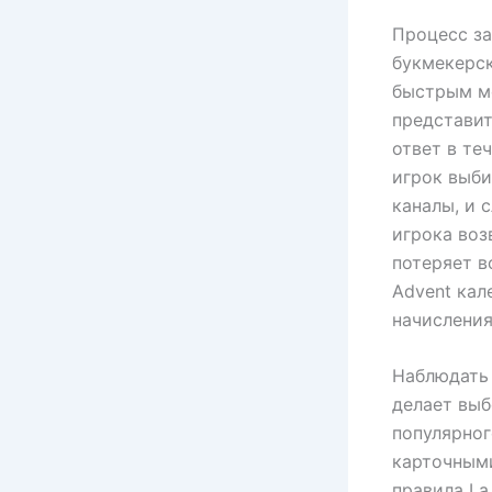
Процесс за
букмекерск
быстрым ме
представит
ответ в те
игрок выби
каналы, и 
игрока воз
потеряет в
Advent кал
начисления
Наблюдать 
делает выб
популярног
карточными
правила La