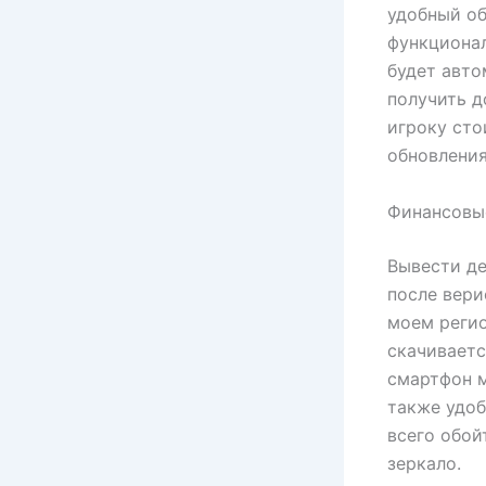
удобный об
функциона
будет авто
получить д
игроку сто
обновления
Финансовые
Вывести де
после вери
моем регио
скачиваетс
смартфон м
также удоб
всего обой
зеркало.