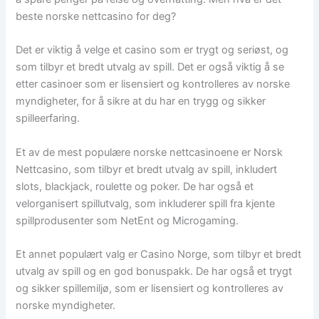
beste norske nettcasino for deg?
Det er viktig å velge et casino som er trygt og seriøst, og
som tilbyr et bredt utvalg av spill. Det er også viktig å se
etter casinoer som er lisensiert og kontrolleres av norske
myndigheter, for å sikre at du har en trygg og sikker
spilleerfaring.
Et av de mest populære norske nettcasinoene er Norsk
Nettcasino, som tilbyr et bredt utvalg av spill, inkludert
slots, blackjack, roulette og poker. De har også et
velorganisert spillutvalg, som inkluderer spill fra kjente
spillprodusenter som NetEnt og Microgaming.
Et annet populært valg er Casino Norge, som tilbyr et bredt
utvalg av spill og en god bonuspakk. De har også et trygt
og sikker spillemiljø, som er lisensiert og kontrolleres av
norske myndigheter.