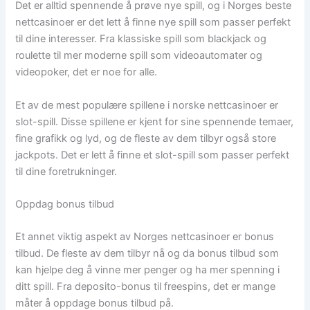
Det er alltid spennende å prøve nye spill, og i Norges beste
nettcasinoer er det lett å finne nye spill som passer perfekt
til dine interesser. Fra klassiske spill som blackjack og
roulette til mer moderne spill som videoautomater og
videopoker, det er noe for alle.
Et av de mest populære spillene i norske nettcasinoer er
slot-spill. Disse spillene er kjent for sine spennende temaer,
fine grafikk og lyd, og de fleste av dem tilbyr også store
jackpots. Det er lett å finne et slot-spill som passer perfekt
til dine foretrukninger.
Oppdag bonus tilbud
Et annet viktig aspekt av Norges nettcasinoer er bonus
tilbud. De fleste av dem tilbyr nå og da bonus tilbud som
kan hjelpe deg å vinne mer penger og ha mer spenning i
ditt spill. Fra deposito-bonus til freespins, det er mange
måter å oppdage bonus tilbud på.