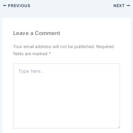
PREVIOUS
NEXT
Leave a Comment
Your email address will not be published.
Required
fields are marked
*
Type
here..