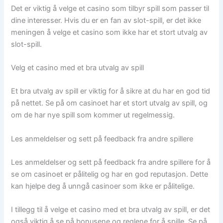
Det er viktig å velge et casino som tilbyr spill som passer til
dine interesser. Hvis du er en fan av slot-spill, er det ikke
meningen å velge et casino som ikke har et stort utvalg av
slot-spill.
Velg et casino med et bra utvalg av spill
Et bra utvalg av spill er viktig for å sikre at du har en god tid
på nettet. Se på om casinoet har et stort utvalg av spill, og
om de har nye spill som kommer ut regelmessig.
Les anmeldelser og sett på feedback fra andre spillere
Les anmeldelser og sett på feedback fra andre spillere for å
se om casinoet er pålitelig og har en god reputasjon. Dette
kan hjelpe deg å unngå casinoer som ikke er pålitelige.
I tillegg til å velge et casino med et bra utvalg av spill, er det
også viktig å se på bonusene og reglene for å spille. Se på