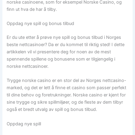
norske casinoene, som for eksempel Norske Casino, og
finn ut hva de har å tilby.
Oppdag nye spill og bonus tilbud
Er du ute etter å prøve nye spill og bonus tilbud i Norges
beste nettcasinoer? Da er du kommet til riktig sted! I dette
artikkelen vil vi presentere deg for noen av de mest
spennende spillene og bonusene som er tilgjengelig i
norske nettcasinoer.
Trygge norske casino er en stor del av Norges nettcasino-
marked, og det er lett å finne et casino som passer perfekt
til dine behov og foretrukninger. Norske casino er kjent for
sine trygge og sikre spillmiljøer, og de fleste av dem tilbyr
også et bredt utvalg av spill og bonus tilbud.
Oppdag nye spill