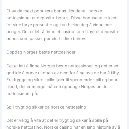
Et av de mest populære bonus tilbudene i norske
nettcasinoer er deposito-bonus. Disse bonusene er kjent
for sine høye prosenter og kan hjelpe deg å vinne mer
penger. Det er lett å finne et casino som tilbyr et deposito-
bonus som passer perfekt til dine behov.
Oppdag Norges beste nettcasinoer
Det er lett å finne Norges beste nettcasinoer, og det er en
god idé å prøve ut noen av dem for å se hva de har å tilby.
Fra trygge og sikre spillmiljøer til spennende spill og bonus
tilbud, det er mange måter å oppdage Norges beste
nettcasinoer på.
Spill trygt og sikker på norske nettcasino
Det er viktig å vite at det er trygt og sikker å spille på
norske nettcasino. Norske casino har en lang historie av å