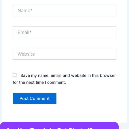
Name*
Email*
Website
Save my name, email, and website in this browser
for the next time I comment.