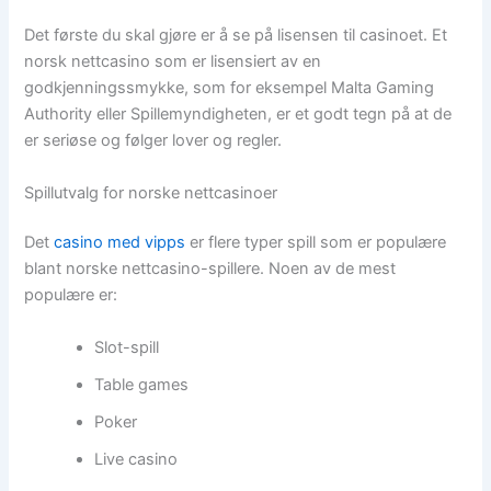
Det første du skal gjøre er å se på lisensen til casinoet. Et
norsk nettcasino som er lisensiert av en
godkjenningssmykke, som for eksempel Malta Gaming
Authority eller Spillemyndigheten, er et godt tegn på at de
er seriøse og følger lover og regler.
Spillutvalg for norske nettcasinoer
Det
casino med vipps
er flere typer spill som er populære
blant norske nettcasino-spillere. Noen av de mest
populære er:
Slot-spill
Table games
Poker
Live casino