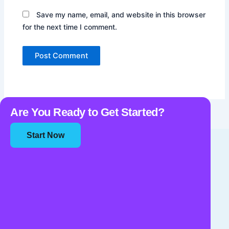
Save my name, email, and website in this browser
for the next time I comment.
Are You Ready to Get Started?
Start Now