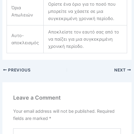
Ορίστε ένα όριο για το ποσό που
Όρια
μπορείτε να χάσετε σε μια
Απωλειών
συγκεκριμένη χρονική περίοδο.
Αποκλείστε τον εαυτό σας από το
Αυτο-
να παίζει για μια συγκεκριμένη
αποκλεισμός
χρονική περίοδο.
PREVIOUS
NEXT
Leave a Comment
Your email address will not be published.
Required
fields are marked
*
Type