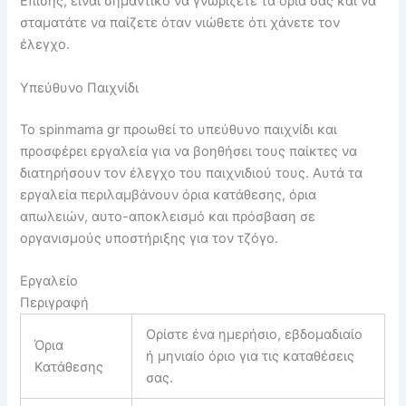
Επίσης, είναι σημαντικό να γνωρίζετε τα όρια σας και να
σταματάτε να παίζετε όταν νιώθετε ότι χάνετε τον
έλεγχο.
Υπεύθυνο Παιχνίδι
Το spinmama gr προωθεί το υπεύθυνο παιχνίδι και
προσφέρει εργαλεία για να βοηθήσει τους παίκτες να
διατηρήσουν τον έλεγχο του παιχνιδιού τους. Αυτά τα
εργαλεία περιλαμβάνουν όρια κατάθεσης, όρια
απωλειών, αυτο-αποκλεισμό και πρόσβαση σε
οργανισμούς υποστήριξης για τον τζόγο.
Εργαλείο
Περιγραφή
Ορίστε ένα ημερήσιο, εβδομαδιαίο
Όρια
ή μηνιαίο όριο για τις καταθέσεις
Κατάθεσης
σας.