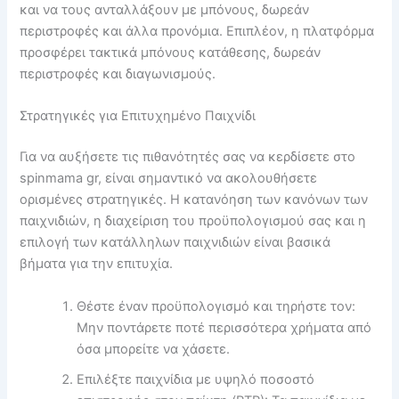
και να τους ανταλλάξουν με μπόνους, δωρεάν
περιστροφές και άλλα προνόμια. Επιπλέον, η πλατφόρμα
προσφέρει τακτικά μπόνους κατάθεσης, δωρεάν
περιστροφές και διαγωνισμούς.
Στρατηγικές για Επιτυχημένο Παιχνίδι
Για να αυξήσετε τις πιθανότητές σας να κερδίσετε στο
spinmama gr, είναι σημαντικό να ακολουθήσετε
ορισμένες στρατηγικές. Η κατανόηση των κανόνων των
παιχνιδιών, η διαχείριση του προϋπολογισμού σας και η
επιλογή των κατάλληλων παιχνιδιών είναι βασικά
βήματα για την επιτυχία.
Θέστε έναν προϋπολογισμό και τηρήστε τον:
Μην ποντάρετε ποτέ περισσότερα χρήματα από
όσα μπορείτε να χάσετε.
Επιλέξτε παιχνίδια με υψηλό ποσοστό