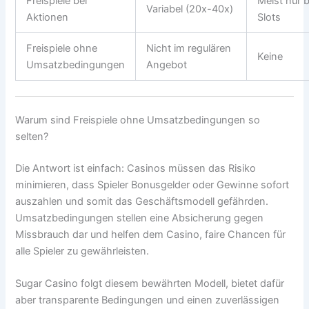
Freispiele bei
Meist nur 
Variabel (20x-40x)
Aktionen
Slots
Freispiele ohne
Nicht im regulären
Keine
Umsatzbedingungen
Angebot
Warum sind Freispiele ohne Umsatzbedingungen so
selten?
Die Antwort ist einfach: Casinos müssen das Risiko
minimieren, dass Spieler Bonusgelder oder Gewinne sofort
auszahlen und somit das Geschäftsmodell gefährden.
Umsatzbedingungen stellen eine Absicherung gegen
Missbrauch dar und helfen dem Casino, faire Chancen für
alle Spieler zu gewährleisten.
Sugar Casino folgt diesem bewährten Modell, bietet dafür
aber transparente Bedingungen und einen zuverlässigen