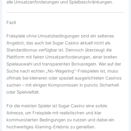
alle Umsatzanforderungen und Spielbeschränkungen.
Fazit
Freispiele ohne Umsatzbedingungen sind ein seltenes
Angebot, das auch bei Sugar Casino aktuell nicht als
Standardbonus verfügbar ist. Dennoch überzeugt die
Plattform mit fairen Umsatzanforderungen, einer breiten
Spielauswahl und transparenten Bonusregeln. Wer auf der
Suche nach echten „No-Wagering“-Freispielen ist, muss
oftmals bei kleineren oder speziell ausgerichteten Casinos
suchen – mit einigen Kompromissen in puncto Sicherheit
oder Spielvielfalt.
Für die meisten Spieler ist Sugar Casino eine solide
Adresse, um Freispiele mit realistischen und klar
kommunizierten Bedingungen zu nutzen und dabei ein
hochwertiges iGaming-Erlebnis zu genießen.