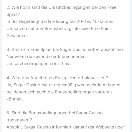
2. Wie hoch sind die Umsatzbedingungen bei den Free
Spins?
In der Regel liegt die Forderung bei 20- bis 40-fachen
Umsätzen auf den Bonusbetrag, inklusive Free Spin-
Gewinnen.
3. Kann ich Free Spins bei Sugar Casino sofort auszahlen?
Nur wenn du zuvor die entsprechenden
Umsatzbedingungen erfüllt hast.
4. Wird das Angebot an Freispielen oft aktualisiert?
Ja, Sugar Casino bietet regelmäßig wechselnde Aktionen,
bei denen sich auch die Bonusbedingungen variieren
können.
5. Sind die Bonusbedingungen bei Sugar Casino
transparent?
Absolut. Sugar Casino informiert klar auf der Webseite über