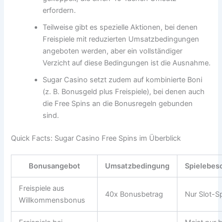
erfordern.
Teilweise gibt es spezielle Aktionen, bei denen
Freispiele mit reduzierten Umsatzbedingungen
angeboten werden, aber ein vollständiger
Verzicht auf diese Bedingungen ist die Ausnahme.
Sugar Casino setzt zudem auf kombinierte Boni
(z. B. Bonusgeld plus Freispiele), bei denen auch
die Free Spins an die Bonusregeln gebunden
sind.
Quick Facts: Sugar Casino Free Spins im Überblick
Bonusangebot
Umsatzbedingung
Spielebes
Freispiele aus
40x Bonusbetrag
Nur Slot-Sp
Willkommensbonus