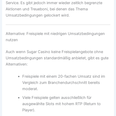
Service. Es gibt jedoch immer wieder zeitlich begrenzte
Aktionen und Treueboni, bei denen das Thema
Umsatzbedingungen gelockert wird.
Alternative: Freispiele mit niedrigen Umsatzbedingungen
nutzen
Auch wenn Sugar Casino keine Freispielangebote ohne
Umsatzbedingungen standardmäßig anbietet, gibt es gute
Alternativen:
Freispiele mit einem 20-fachen Umsatz sind im
Vergleich zum Branchendurchschnitt bereits
moderat.
Viele Freispiele gelten ausschließlich für
ausgewählte Slots mit hohem RTP (Return to
Player).