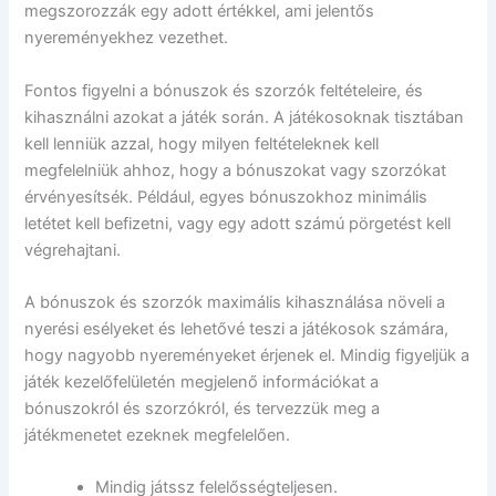
megszorozzák egy adott értékkel, ami jelentős
nyereményekhez vezethet.
Fontos figyelni a bónuszok és szorzók feltételeire, és
kihasználni azokat a játék során. A játékosoknak tisztában
kell lenniük azzal, hogy milyen feltételeknek kell
megfelelniük ahhoz, hogy a bónuszokat vagy szorzókat
érvényesítsék. Például, egyes bónuszokhoz minimális
letétet kell befizetni, vagy egy adott számú pörgetést kell
végrehajtani.
A bónuszok és szorzók maximális kihasználása növeli a
nyerési esélyeket és lehetővé teszi a játékosok számára,
hogy nagyobb nyereményeket érjenek el. Mindig figyeljük a
játék kezelőfelületén megjelenő információkat a
bónuszokról és szorzókról, és tervezzük meg a
játékmenetet ezeknek megfelelően.
Mindig játssz felelősségteljesen.