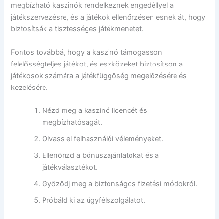
megbízható kaszinók rendelkeznek engedéllyel a
játékszervezésre, és a játékok ellenőrzésen esnek át, hogy
biztosítsák a tisztességes játékmenetet.
Fontos továbbá, hogy a kaszinó támogasson
felelősségteljes játékot, és eszközeket biztosítson a
játékosok számára a játékfüggőség megelőzésére és
kezelésére.
Nézd meg a kaszinó licencét és
megbízhatóságát.
Olvass el felhasználói véleményeket.
Ellenőrizd a bónuszajánlatokat és a
játékválasztékot.
Győződj meg a biztonságos fizetési módokról.
Próbáld ki az ügyfélszolgálatot.