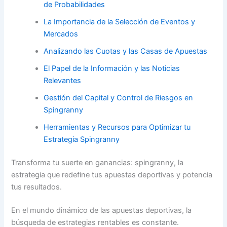
de Probabilidades
La Importancia de la Selección de Eventos y
Mercados
Analizando las Cuotas y las Casas de Apuestas
El Papel de la Información y las Noticias
Relevantes
Gestión del Capital y Control de Riesgos en
Spingranny
Herramientas y Recursos para Optimizar tu
Estrategia Spingranny
Transforma tu suerte en ganancias: spingranny, la
estrategia que redefine tus apuestas deportivas y potencia
tus resultados.
En el mundo dinámico de las apuestas deportivas, la
búsqueda de estrategias rentables es constante.