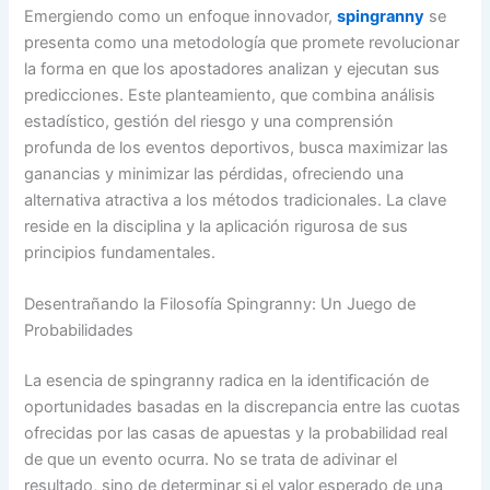
Emergiendo como un enfoque innovador,
spingranny
se
presenta como una metodología que promete revolucionar
la forma en que los apostadores analizan y ejecutan sus
predicciones. Este planteamiento, que combina análisis
estadístico, gestión del riesgo y una comprensión
profunda de los eventos deportivos, busca maximizar las
ganancias y minimizar las pérdidas, ofreciendo una
alternativa atractiva a los métodos tradicionales. La clave
reside en la disciplina y la aplicación rigurosa de sus
principios fundamentales.
Desentrañando la Filosofía Spingranny: Un Juego de
Probabilidades
La esencia de spingranny radica en la identificación de
oportunidades basadas en la discrepancia entre las cuotas
ofrecidas por las casas de apuestas y la probabilidad real
de que un evento ocurra. No se trata de adivinar el
resultado, sino de determinar si el valor esperado de una