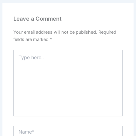
Leave a Comment
Your email address will not be published.
Required
fields are marked
*
Type
here..
Name*