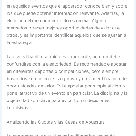
en aquellos eventos que el apostador conoce bien y sobre
los que puede obtener información relevante. Además, la
elección del mercado correcto es crucial. Algunos
mercados ofrecen mejores oportunidades de valor que
otros, y es importante identificar aquellos que se ajustan a
la estrategia.
La diversificación también es importante, pero no debe
confundirse con la aleatoriedad. Es recomendable apostar
en diferentes deportes o competiciones, pero siempre
basándose en un análisis riguroso y en la identificación de
oportunidades de valor. Evita apostar por simple afición o
por el atractivo de un evento en particular. La disciplina y la
objetividad son clave para evitar tomar decisiones
impulsivas.
Analizando las Cuotas y las Casas de Apuestas