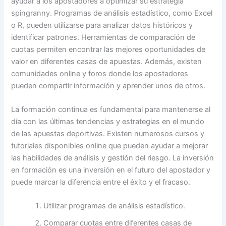
ayudar a los apostadores a optimizar su estrategia
spingranny. Programas de análisis estadístico, como Excel
o R, pueden utilizarse para analizar datos históricos y
identificar patrones. Herramientas de comparación de
cuotas permiten encontrar las mejores oportunidades de
valor en diferentes casas de apuestas. Además, existen
comunidades online y foros donde los apostadores
pueden compartir información y aprender unos de otros.
La formación continua es fundamental para mantenerse al
día con las últimas tendencias y estrategias en el mundo
de las apuestas deportivas. Existen numerosos cursos y
tutoriales disponibles online que pueden ayudar a mejorar
las habilidades de análisis y gestión del riesgo. La inversión
en formación es una inversión en el futuro del apostador y
puede marcar la diferencia entre el éxito y el fracaso.
Utilizar programas de análisis estadístico.
Comparar cuotas entre diferentes casas de