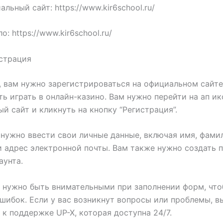
льный сайт: https://www.kir6school.ru/
о: https://www.kir6school.ru/
истрация
, вам нужно зарегистрироваться на официальном сайте
ть играть в онлайн-казино. Вам нужно перейти на ап ик
й сайт и кликнуть на кнопку “Регистрация”.
 нужно ввести свои личные данные, включая имя, фами
 адрес электронной почты. Вам также нужно создать 
аунта.
 нужно быть внимательными при заполнении форм, чт
шибок. Если у вас возникнут вопросы или проблемы, 
 к поддержке UP-X, которая доступна 24/7.