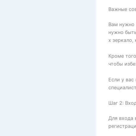
Важные со
Вам нужно 
нужно быть
x зеркало,
Кроме того
чтобы избе
Если у вас
специалист
Шаг 2: Вхо
Для входа 
регистраци