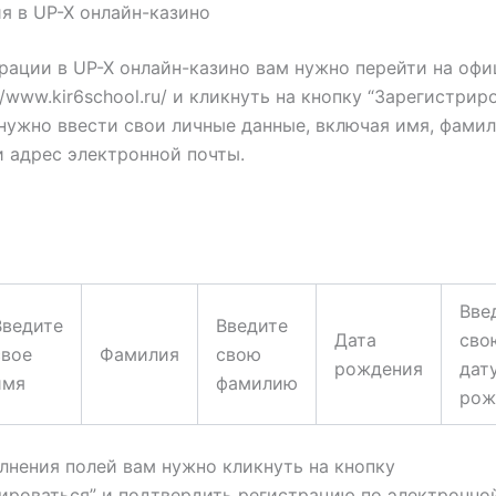
я в UP-X онлайн-казино
рации в UP-X онлайн-казино вам нужно перейти на оф
//www.kir6school.ru/ и кликнуть на кнопку “Зарегистриро
нужно ввести свои личные данные, включая имя, фамил
 адрес электронной почты.
Вве
Введите
Введите
Дата
сво
свое
Фамилия
свою
рождения
дат
имя
фамилию
рож
лнения полей вам нужно кликнуть на кнопку
ироваться” и подтвердить регистрацию по электронной