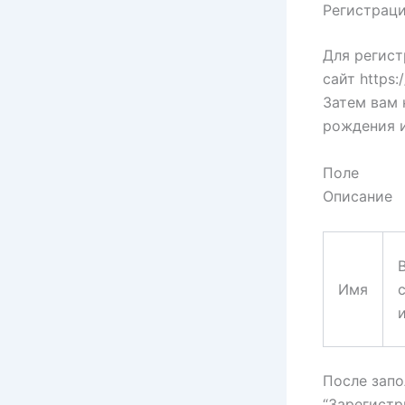
Регистраци
Для регист
сайт https:
Затем вам 
рождения и
Поле
Описание
Имя
После запо
“Зарегистр