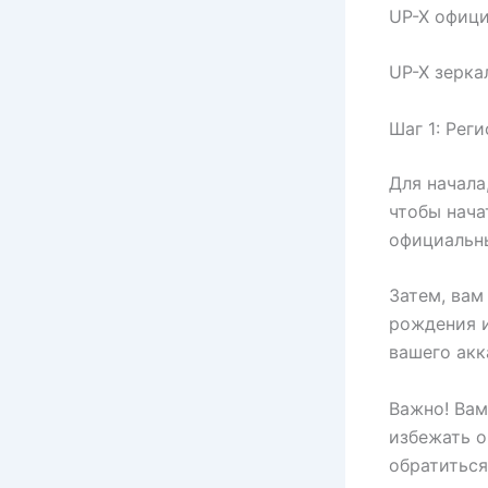
UP-X официа
UP-X зеркал
Шаг 1: Рег
Для начала
чтобы нача
официальны
Затем, вам
рождения и
вашего акк
Важно! Вам
избежать о
обратиться