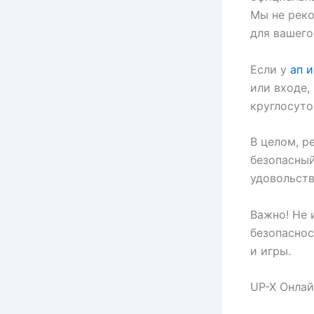
Мы не реко
для вашего
Если у
ап 
или входе,
круглосуто
В целом, р
безопасный
удовольств
Важно! Не 
безопаснос
и игры.
UP-X Онлай