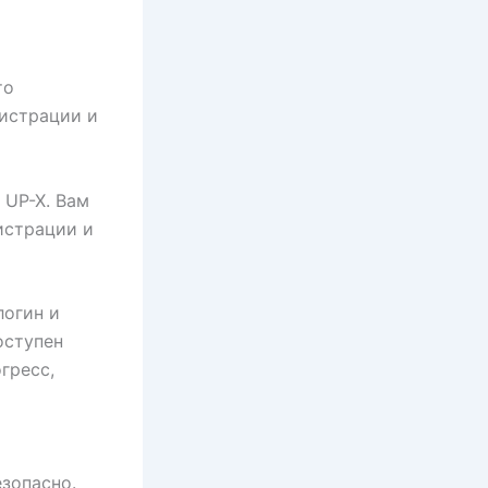
то
гистрации и
 UP-X. Вам
истрации и
логин и
оступен
гресс,
езопасно.