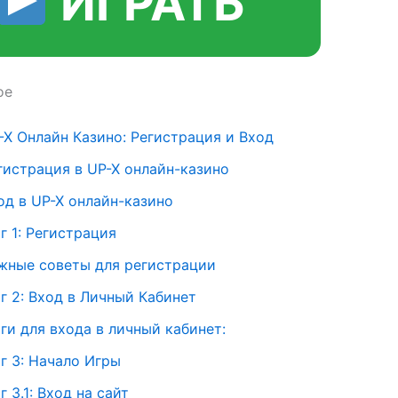
ИГРАТЬ
ое
-X Онлайн Казино: Регистрация и Вход
гистрация в UP-X онлайн-казино
од в UP-X онлайн-казино
г 1: Регистрация
жные советы для регистрации
г 2: Вход в Личный Кабинет
ги для входа в личный кабинет:
г 3: Начало Игры
г 3.1: Вход на сайт