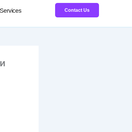
Services
Contact Us
 и