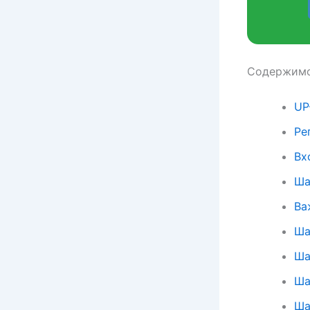
Содержим
UP
Ре
Вх
Ша
Ва
Ша
Ша
Ша
Ша