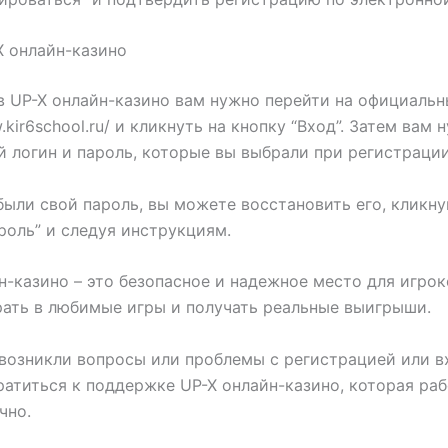
X онлайн-казино
в UP-X онлайн-казино вам нужно перейти на официальн
.kir6school.ru/ и кликнуть на кнопку “Вход”. Затем вам 
й логин и пароль, которые вы выбрали при регистрации
были свой пароль, вы можете восстановить его, кликну
роль” и следуя инструкциям.
н-казино – это безопасное и надежное место для игроко
ать в любимые игры и получать реальные выигрыши.
 возникли вопросы или проблемы с регистрацией или в
атиться к поддержке UP-X онлайн-казино, которая раб
чно.