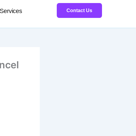
Services
Contact Us
ncel