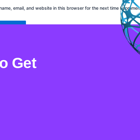
ame, email, and website in this browser for the next time I commen
o Get