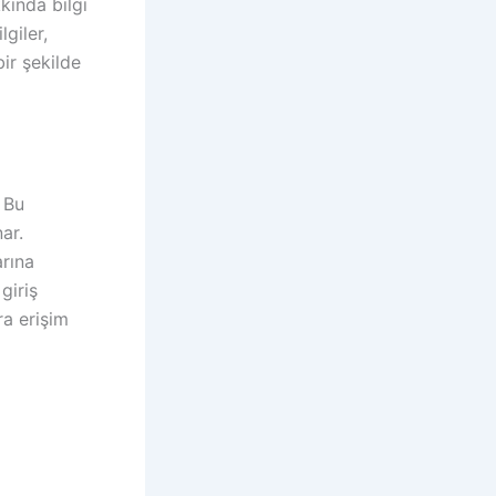
kında bilgi
giler,
ir şekilde
 Bu
ar.
arına
giriş
ra erişim