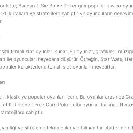
oulette, Baccarat, Sic Bo ve Poker gibi popüler kasino oyunl
rklı kurallara ve stratejilere sahiptir ve oyuncuların deneyim
r.
ı
şitli temalı slot oyunları sunar. Bu oyunlar, grafikleri, müzi
rı ile oyuncuları heyecana düşürür. Örneğin, Star Wars, Har
popüler karakterlerle temalı slot oyunları mevcuttur.
arı
rı, klasik ve popüler oyunları içerir. Bu oyunlar arasında Cr
et It Ride ve Three Card Poker gibi oyunlar bulunur. Her oy
stratejilere sahiptir.
venliği ve şifreleme teknolojileriyle bilinen bir platformdır. 