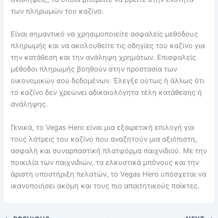
των πληρωμών του καζίνο.
Είναι σημαντικό να χρησιμοποιείτε ασφαλείς μεθόδους
πληρωμής και να ακολουθείτε τις οδηγίες του καζίνο για
την κατάθεση και την ανάληψη χρημάτων. Επισφαλείς
μέθοδοι πληρωμής βοηθούν στην προστασία των
οικονομικών σου δεδομένων. Έλεγξε ούτως ή άλλως ότι
το καζίνο δεν χρεώνει αδικαιολόγητα τέλη κατάθεσης ή
ανάληψης.
Γενικά, το Vegas Hero είναι μια εξαιρετική επιλογή για
τους λάτρεις του καζίνο που αναζητούν μια αξιόπιστη,
ασφαλή και συναρπαστική πλατφόρμα παιχνιδιού. Με την
ποικιλία των παιχνιδιών, τα ελκυστικά μπόνους και την
άριστη υποστήριξη πελατών, το Vegas Hero υπόσχεται να
ικανοποιήσει ακόμη και τους πιο απαιτητικούς παίκτες.