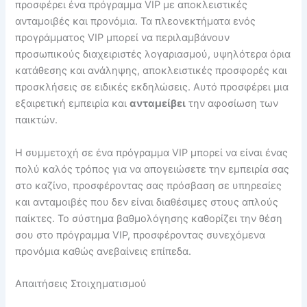
προσφέρει ένα πρόγραμμα VIP με αποκλειστικές
ανταμοιβές και προνόμια. Τα πλεονεκτήματα ενός
προγράμματος VIP μπορεί να περιλαμβάνουν
προσωπικούς διαχειριστές λογαριασμού, υψηλότερα όρια
κατάθεσης και ανάληψης, αποκλειστικές προσφορές και
προσκλήσεις σε ειδικές εκδηλώσεις. Αυτό προσφέρει μια
εξαιρετική εμπειρία και
ανταμείβει
την αφοσίωση των
παικτών.
Η συμμετοχή σε ένα πρόγραμμα VIP μπορεί να είναι ένας
πολύ καλός τρόπος για να απογειώσετε την εμπειρία σας
στο καζίνο, προσφέροντας σας πρόσβαση σε υπηρεσίες
και ανταμοιβές που δεν είναι διαθέσιμες στους απλούς
παίκτες. Το σύστημα βαθμολόγησης καθορίζει την θέση
σου στο πρόγραμμα VIP, προσφέροντας συνεχόμενα
προνόμια καθώς ανεβαίνεις επίπεδα.
Απαιτήσεις Στοιχηματισμού