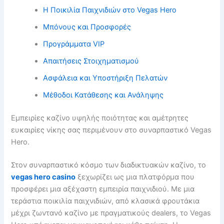
Η Ποικιλία Παιχνιδιών στο Vegas Hero
Μπόνους και Προσφορές
Προγράμματα VIP
Απαιτήσεις Στοιχηματισμού
Ασφάλεια και Υποστήριξη Πελατών
Μέθοδοι Κατάθεσης και Ανάληψης
Εμπειρίες καζίνο υψηλής ποιότητας και αμέτρητες
ευκαιρίες νίκης σας περιμένουν στο συναρπαστικό Vegas
Hero.
Στον συναρπαστικό κόσμο των διαδικτυακών καζίνο, το
vegas hero casino
ξεχωρίζει ως μια πλατφόρμα που
προσφέρει μια αξέχαστη εμπειρία παιχνιδιού. Με μια
τεράστια ποικιλία παιχνιδιών, από κλασικά φρουτάκια
μέχρι ζωντανό καζίνο με πραγματικούς dealers, το Vegas