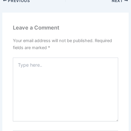
PREVIOUS
NEXT
Leave a Comment
Your email address will not be published.
Required
fields are marked
*
Type
here..