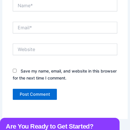
Name*
Email*
Website
Save my name, email, and website in this browser
for the next time I comment.
Are You Ready to Get Started?