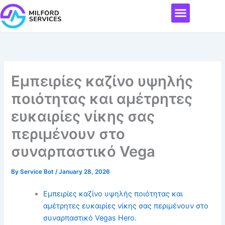
Skip
Menu
to
content
Εμπειρίες καζίνο υψηλής
ποιότητας και αμέτρητες
ευκαιρίες νίκης σας
περιμένουν στο
συναρπαστικό Vega
By
Service Bot
/
January 28, 2026
Εμπειρίες καζίνο υψηλής ποιότητας και
αμέτρητες ευκαιρίες νίκης σας περιμένουν στο
συναρπαστικό Vegas Hero.