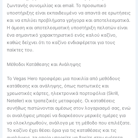
ζωντανής συνομιλίας και email. Το προσωπικό
υποστήριξης είναι εκπαιδευμένο να απαντά σε ερωτήσεις
και να επιλύει προβλήματα γρήγορα και αποτελεσματικά.
Η άμεση και αποτελεσματική υποστήριξη πελατών είναι
ένα σημαντικό χαρακτηριστικό ενός καλού καζίνο,
καθώς δείχνει ότι το καζίνο ενδιαφέρεται για τους
παίκτες του.
Μέθοδοι Κατάθεσης και Ανάληψης
Το Vegas Hero προσφέρει μια ποικιλία από μεθόδους
κατάθεσης και ανάληψης, όπως πιστωτικές και
χρεωστικές κάρτες, ηλεκτρονικά πορτοφόλια (Skrill,
Neteller) και τραπεζικές μεταφορές. Οι καταθέσεις
συνήθως πιστώνονται αμέσως στον λογαριασμό σας, ενώ
οι αναλήψεις μπορεί να διαρκέσουν μερικές ημέρες για
να ολοκληρωθούν, ανάλογα με τη μέθοδο που επιλέξατε.
Το καζίνο έχει θέσει όρια για τις καταθέσεις και τις
αναλήψεις, τα οποία μπορείτε να βρείτε στην ενότητα