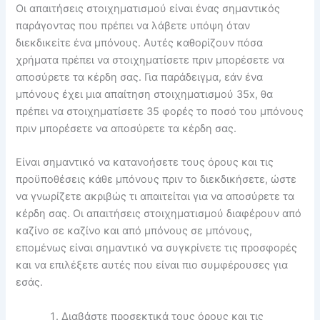
Οι απαιτήσεις στοιχηματισμού είναι ένας σημαντικός
παράγοντας που πρέπει να λάβετε υπόψη όταν
διεκδικείτε ένα μπόνους. Αυτές καθορίζουν πόσα
χρήματα πρέπει να στοιχηματίσετε πριν μπορέσετε να
αποσύρετε τα κέρδη σας. Για παράδειγμα, εάν ένα
μπόνους έχει μια απαίτηση στοιχηματισμού 35x, θα
πρέπει να στοιχηματίσετε 35 φορές το ποσό του μπόνους
πριν μπορέσετε να αποσύρετε τα κέρδη σας.
Είναι σημαντικό να κατανοήσετε τους όρους και τις
προϋποθέσεις κάθε μπόνους πριν το διεκδικήσετε, ώστε
να γνωρίζετε ακριβώς τι απαιτείται για να αποσύρετε τα
κέρδη σας. Οι απαιτήσεις στοιχηματισμού διαφέρουν από
καζίνο σε καζίνο και από μπόνους σε μπόνους,
επομένως είναι σημαντικό να συγκρίνετε τις προσφορές
και να επιλέξετε αυτές που είναι πιο συμφέρουσες για
εσάς.
Διαβάστε προσεκτικά τους όρους και τις