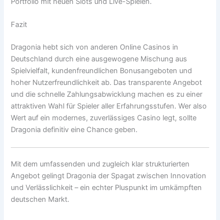
Portfolio mit neuen Slots und Live-Spielen.
Fazit
Dragonia hebt sich von anderen Online Casinos in
Deutschland durch eine ausgewogene Mischung aus
Spielvielfalt, kundenfreundlichen Bonusangeboten und
hoher Nutzerfreundlichkeit ab. Das transparente Angebot
und die schnelle Zahlungsabwicklung machen es zu einer
attraktiven Wahl für Spieler aller Erfahrungsstufen. Wer also
Wert auf ein modernes, zuverlässiges Casino legt, sollte
Dragonia definitiv eine Chance geben.
Mit dem umfassenden und zugleich klar strukturierten
Angebot gelingt Dragonia der Spagat zwischen Innovation
und Verlässlichkeit – ein echter Pluspunkt im umkämpften
deutschen Markt.