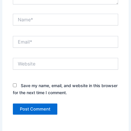
Name*
Email*
Website
Save my name, email, and website in this browser
for the next time I comment.