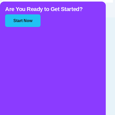
Are You Ready to Get Started?
Start Now