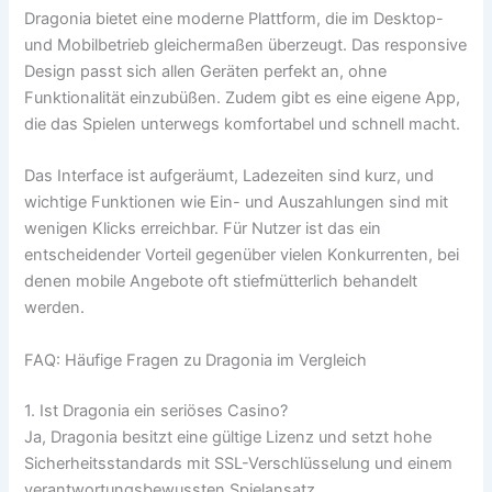
Dragonia bietet eine moderne Plattform, die im Desktop-
und Mobilbetrieb gleichermaßen überzeugt. Das responsive
Design passt sich allen Geräten perfekt an, ohne
Funktionalität einzubüßen. Zudem gibt es eine eigene App,
die das Spielen unterwegs komfortabel und schnell macht.
Das Interface ist aufgeräumt, Ladezeiten sind kurz, und
wichtige Funktionen wie Ein- und Auszahlungen sind mit
wenigen Klicks erreichbar. Für Nutzer ist das ein
entscheidender Vorteil gegenüber vielen Konkurrenten, bei
denen mobile Angebote oft stiefmütterlich behandelt
werden.
FAQ: Häufige Fragen zu Dragonia im Vergleich
1. Ist Dragonia ein seriöses Casino?
Ja, Dragonia besitzt eine gültige Lizenz und setzt hohe
Sicherheitsstandards mit SSL-Verschlüsselung und einem
verantwortungsbewussten Spielansatz.