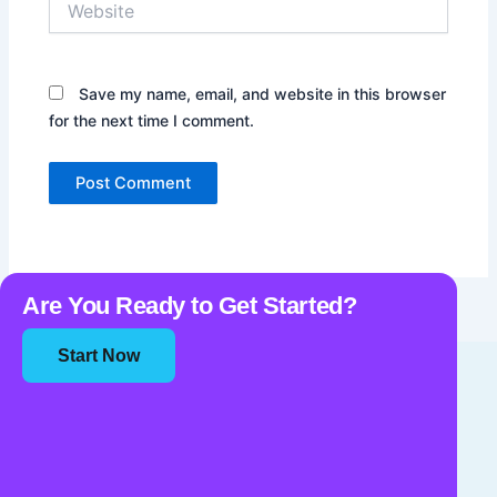
Save my name, email, and website in this browser
for the next time I comment.
Are You Ready to Get Started?
Start Now