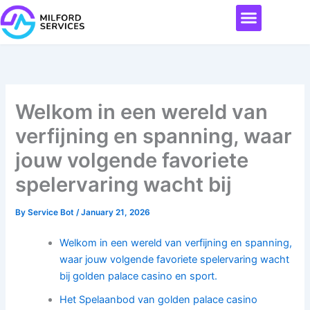
Skip
Menu
to
content
Welkom in een wereld van
verfijning en spanning, waar
jouw volgende favoriete
spelervaring wacht bij
By
Service Bot
/
January 21, 2026
Welkom in een wereld van verfijning en spanning,
waar jouw volgende favoriete spelervaring wacht
bij golden palace casino en sport.
Het Spelaanbod van golden palace casino