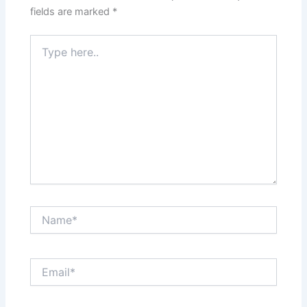
fields are marked
*
Type
here..
Name*
Email*