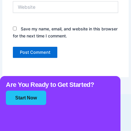
Website
Save my name, email, and website in this browser
for the next time I comment.
Are You Ready to Get Started?
Start Now