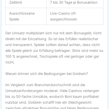
Zeitlimit
7 bis 30 Tage je Bonusaktion
Ausschlossene
Live-Casino oft
Spiele
ausgeschlossen
Der Umsatz multipliziert sich nur mit dem Bonusgeld, nicht
direkt mit der Einzahlung. So ist das Erfüllen realistischer
und transparent. Spieler sollten darauf achten, dass nicht
alle Spiele gleich zur Erfüllung beitragen. Slots sind meist zu
100 % angerechnet, Tischspiele oft viel geringer oder gar
nicht.
Warum lohnen sich die Bedingungen bei Goldwin?
Im Vergleich zum Branchendurchschnitt sind die
Umsatzanforderungen moderat. Viele Casinos verlangen
bis zu 50-fache Umsätze, wodurch Boni kaum profitabel
nutzbar sind. Goldwin schafft hier ein Gleichgewicht
zwischen attraktiver Bonushöhe und fairen Bedingungen.