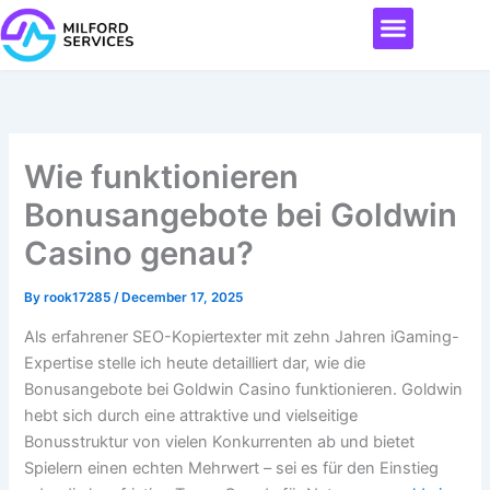
Skip
Menu
to
content
Wie funktionieren
Bonusangebote bei Goldwin
Casino genau?
By
rook17285
/
December 17, 2025
Als erfahrener SEO-Kopiertexter mit zehn Jahren iGaming-
Expertise stelle ich heute detailliert dar, wie die
Bonusangebote bei Goldwin Casino funktionieren. Goldwin
hebt sich durch eine attraktive und vielseitige
Bonusstruktur von vielen Konkurrenten ab und bietet
Spielern einen echten Mehrwert – sei es für den Einstieg