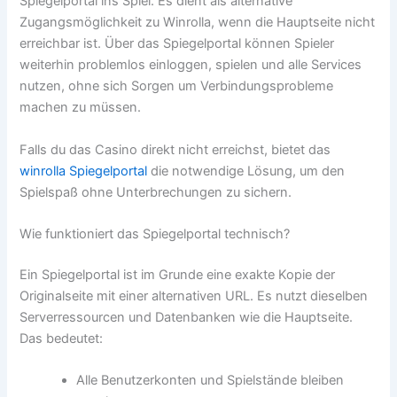
Spiegelportal ins Spiel. Es dient als alternative
Zugangsmöglichkeit zu Winrolla, wenn die Hauptseite nicht
erreichbar ist. Über das Spiegelportal können Spieler
weiterhin problemlos einloggen, spielen und alle Services
nutzen, ohne sich Sorgen um Verbindungsprobleme
machen zu müssen.
Falls du das Casino direkt nicht erreichst, bietet das
winrolla Spiegelportal
die notwendige Lösung, um den
Spielspaß ohne Unterbrechungen zu sichern.
Wie funktioniert das Spiegelportal technisch?
Ein Spiegelportal ist im Grunde eine exakte Kopie der
Originalseite mit einer alternativen URL. Es nutzt dieselben
Serverressourcen und Datenbanken wie die Hauptseite.
Das bedeutet:
Alle Benutzerkonten und Spielstände bleiben