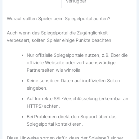
verfügbar
Worauf sollten Spieler beim Spiegelportal achten?
Auch wenn das Spiegelportal die Zugänglichkeit
verbessert, sollten Spieler einige Punkte beachten:
Nur offizielle Spiegelportale nutzen, z.B. über die
offizielle Webseite oder vertrauenswürdige
Partnerseiten wie winrolla.
Keine sensiblen Daten auf inoffiziellen Seiten
eingeben.
Auf korrekte SSL-Verschlüsselung (erkennbar an
HTTPS) achten.
Bei Problemen direkt den Support über das
Spiegelportal kontaktieren.
Diese Hinweise sorgen dafür, dass der Spielspaß sicher