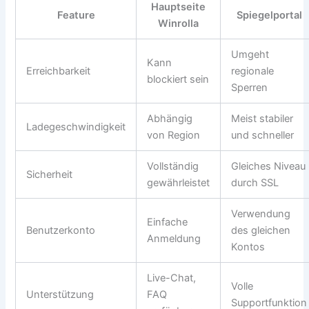
Hauptseite
Feature
Spiegelportal
Winrolla
Umgeht
Kann
Erreichbarkeit
regionale
blockiert sein
Sperren
Abhängig
Meist stabiler
Ladegeschwindigkeit
von Region
und schneller
Vollständig
Gleiches Niveau
Sicherheit
gewährleistet
durch SSL
Verwendung
Einfache
Benutzerkonto
des gleichen
Anmeldung
Kontos
Live-Chat,
Volle
Unterstützung
FAQ
Supportfunktion