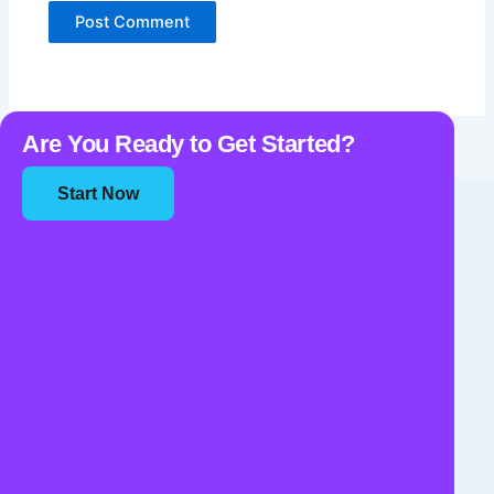
Are You Ready to Get Started?
Start Now