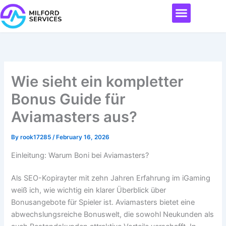
Skip
Menu
to
content
Wie sieht ein kompletter
Bonus Guide für
Aviamasters aus?
By
rook17285
/
February 16, 2026
Einleitung: Warum Boni bei Aviamasters?
Als SEO-Kopiraуter mit zehn Jahren Erfahrung im iGaming
weiß ich, wie wichtig ein klarer Überblick über
Bonusangebote für Spieler ist. Aviamasters bietet eine
abwechslungsreiche Bonuswelt, die sowohl Neukunden als