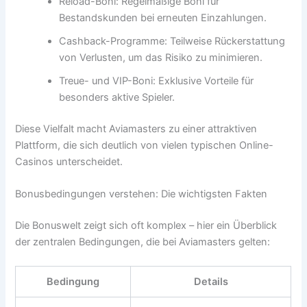
Reload-Boni: Regelmäßige Boni für
Bestandskunden bei erneuten Einzahlungen.
Cashback-Programme: Teilweise Rückerstattung
von Verlusten, um das Risiko zu minimieren.
Treue- und VIP-Boni: Exklusive Vorteile für
besonders aktive Spieler.
Diese Vielfalt macht Aviamasters zu einer attraktiven
Plattform, die sich deutlich von vielen typischen Online-
Casinos unterscheidet.
Bonusbedingungen verstehen: Die wichtigsten Fakten
Die Bonuswelt zeigt sich oft komplex – hier ein Überblick
der zentralen Bedingungen, die bei Aviamasters gelten:
Bedingung
Details