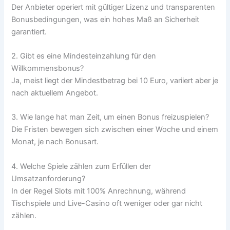
Der Anbieter operiert mit gültiger Lizenz und transparenten
Bonusbedingungen, was ein hohes Maß an Sicherheit
garantiert.
2. Gibt es eine Mindesteinzahlung für den
Willkommensbonus?
Ja, meist liegt der Mindestbetrag bei 10 Euro, variiert aber je
nach aktuellem Angebot.
3. Wie lange hat man Zeit, um einen Bonus freizuspielen?
Die Fristen bewegen sich zwischen einer Woche und einem
Monat, je nach Bonusart.
4. Welche Spiele zählen zum Erfüllen der
Umsatzanforderung?
In der Regel Slots mit 100% Anrechnung, während
Tischspiele und Live-Casino oft weniger oder gar nicht
zählen.