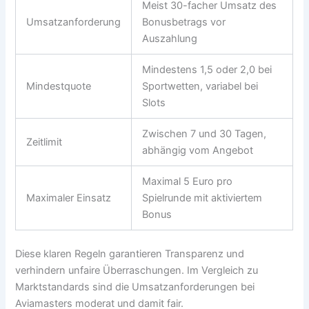
Meist 30-facher Umsatz des
Umsatzanforderung
Bonusbetrags vor
Auszahlung
Mindestens 1,5 oder 2,0 bei
Mindestquote
Sportwetten, variabel bei
Slots
Zwischen 7 und 30 Tagen,
Zeitlimit
abhängig vom Angebot
Maximal 5 Euro pro
Maximaler Einsatz
Spielrunde mit aktiviertem
Bonus
Diese klaren Regeln garantieren Transparenz und
verhindern unfaire Überraschungen. Im Vergleich zu
Marktstandards sind die Umsatzanforderungen bei
Aviamasters moderat und damit fair.