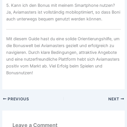
5. Kann ich den Bonus mit meinem Smartphone nutzen?
Ja, Aviamasters ist vollständig mobiloptimiert, so dass Boni
auch unterwegs bequem genutzt werden können.
Mit diesem Guide hast du eine solide Orientierungshilfe, um
die Bonuswelt bei Aviamasters gezielt und erfolgreich zu
navigieren. Durch klare Bedingungen, attraktive Angebote
und eine nutzerfreundliche Plattform hebt sich Aviamasters
positiv vom Markt ab. Viel Erfolg beim Spielen und
Bonusnutzen!
PREVIOUS
NEXT
Leave a Comment