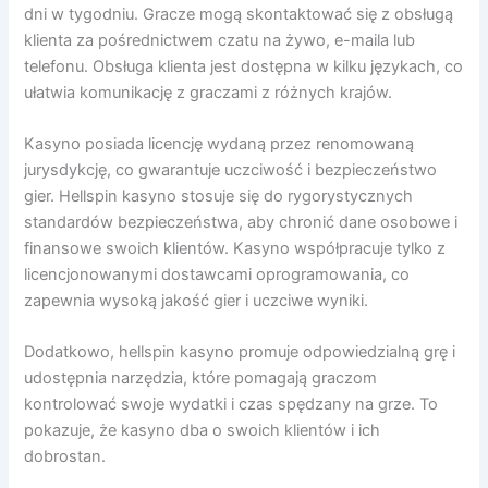
dni w tygodniu. Gracze mogą skontaktować się z obsługą
klienta za pośrednictwem czatu na żywo, e-maila lub
telefonu. Obsługa klienta jest dostępna w kilku językach, co
ułatwia komunikację z graczami z różnych krajów.
Kasyno posiada licencję wydaną przez renomowaną
jurysdykcję, co gwarantuje uczciwość i bezpieczeństwo
gier. Hellspin kasyno stosuje się do rygorystycznych
standardów bezpieczeństwa, aby chronić dane osobowe i
finansowe swoich klientów. Kasyno współpracuje tylko z
licencjonowanymi dostawcami oprogramowania, co
zapewnia wysoką jakość gier i uczciwe wyniki.
Dodatkowo, hellspin kasyno promuje odpowiedzialną grę i
udostępnia narzędzia, które pomagają graczom
kontrolować swoje wydatki i czas spędzany na grze. To
pokazuje, że kasyno dba o swoich klientów i ich
dobrostan.