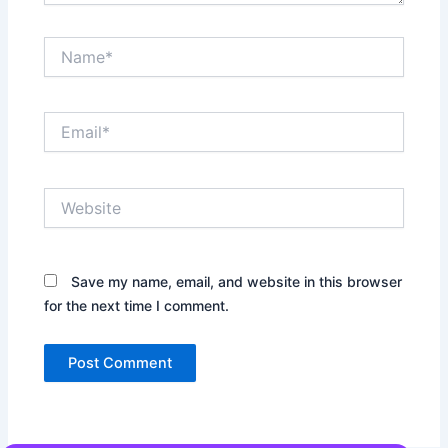
Name*
Email*
Website
Save my name, email, and website in this browser
for the next time I comment.