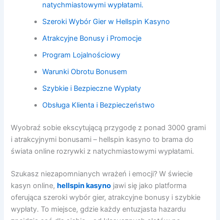
natychmiastowymi wypłatami.
Szeroki Wybór Gier w Hellspin Kasyno
Atrakcyjne Bonusy i Promocje
Program Lojalnościowy
Warunki Obrotu Bonusem
Szybkie i Bezpieczne Wypłaty
Obsługa Klienta i Bezpieczeństwo
Wyobraź sobie ekscytującą przygodę z ponad 3000 grami
i atrakcyjnymi bonusami – hellspin kasyno to brama do
świata online rozrywki z natychmiastowymi wypłatami.
Szukasz niezapomnianych wrażeń i emocji? W świecie
kasyn online,
hellspin kasyno
jawi się jako platforma
oferująca szeroki wybór gier, atrakcyjne bonusy i szybkie
wypłaty. To miejsce, gdzie każdy entuzjasta hazardu