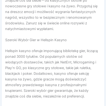
znajdzie coś dla siebie – od klasycznych slotów po
nowoczesne gry stołowe i kasyno na żywo. Przygotuj się
na dreszcz emocji i możliwość wygrania fantastycznych
nagród, wszystko to w bezpiecznym i renomowanym
środowisku. Zanurz się w świecie online rozrywki z
natychmiastowymi wypłatami.
Szeroki Wybór Gier w Hellspin Kasyno
Hellspin kasyno oferuje imponującą bibliotekę gier, liczącą
ponad 3000 tytułów. Od popularnych slotów od
wiodących dostawców, takich jak NetEnt, Microgaming i
Play’n GO, po klasyczne gry stołowe, takie jak ruletka,
blackjack i poker. Dodatkowo, kasyno oferuje sekcję
kasyna na żywo, gdzie gracze mogą doświadczyć
atmosfery prawdziwego kasyna z profesjonalnymi
krupierami. Szeroki wybór gier gwarantuje, że każdy
znajdzie coś dla siebie, niezależnie od preferencji.