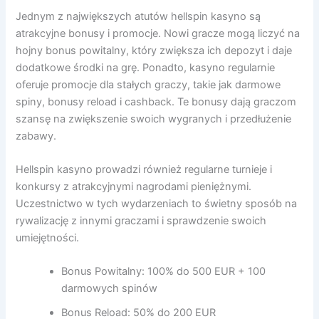
Jednym z największych atutów hellspin kasyno są
atrakcyjne bonusy i promocje. Nowi gracze mogą liczyć na
hojny bonus powitalny, który zwiększa ich depozyt i daje
dodatkowe środki na grę. Ponadto, kasyno regularnie
oferuje promocje dla stałych graczy, takie jak darmowe
spiny, bonusy reload i cashback. Te bonusy dają graczom
szansę na zwiększenie swoich wygranych i przedłużenie
zabawy.
Hellspin kasyno prowadzi również regularne turnieje i
konkursy z atrakcyjnymi nagrodami pieniężnymi.
Uczestnictwo w tych wydarzeniach to świetny sposób na
rywalizację z innymi graczami i sprawdzenie swoich
umiejętności.
Bonus Powitalny: 100% do 500 EUR + 100
darmowych spinów
Bonus Reload: 50% do 200 EUR