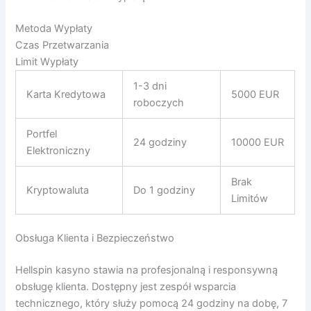
Metoda Wypłaty
Czas Przetwarzania
Limit Wypłaty
1-3 dni
Karta Kredytowa
5000 EUR
roboczych
Portfel
24 godziny
10000 EUR
Elektroniczny
Brak
Kryptowaluta
Do 1 godziny
Limitów
Obsługa Klienta i Bezpieczeństwo
Hellspin kasyno stawia na profesjonalną i responsywną
obsługę klienta. Dostępny jest zespół wsparcia
technicznego, który służy pomocą 24 godziny na dobę, 7