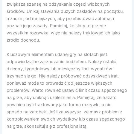
zwiększa szansę na odzyskanie części włożonych
środków. Unikaj stawiania dużych zakładów na początku,
a zacznij od mniejszych, aby przetestować automat i
poznać jego zasady. Pamiętaj, że sloty to przede
wszystkim rozrywka, więc nie należy traktować ich jako
źródło dochodu.
Kluczowym elementem udanej gry na slotach jest
odpowiedzialne zarządzanie budżetem. Należy ustalić
dzienny, tygodniowy lub miesięczny limit wydatków i
trzymać się go. Nie należy próbować odzyskiwać strat,
ponieważ może to prowadzić do jeszcze większych
problemów. Warto również ustawić limit czasu spędzonego
na grze, aby uniknąć uzależnienia. Pamiętaj, że hazard
powinien być traktowany jako forma rozrywki, a nie
sposób na zarobek. Jeśli zauważysz, że masz problem z
kontrolowaniem swoich wydatków lub czasu spędzonego
na grze, skonsultuj się z profesjonalistą.