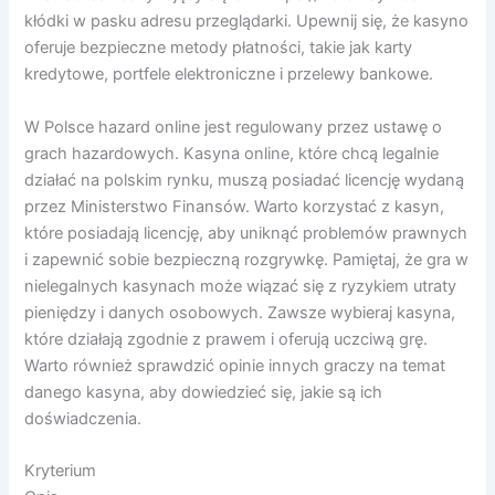
kłódki w pasku adresu przeglądarki. Upewnij się, że kasyno
oferuje bezpieczne metody płatności, takie jak karty
kredytowe, portfele elektroniczne i przelewy bankowe.
W Polsce hazard online jest regulowany przez ustawę o
grach hazardowych. Kasyna online, które chcą legalnie
działać na polskim rynku, muszą posiadać licencję wydaną
przez Ministerstwo Finansów. Warto korzystać z kasyn,
które posiadają licencję, aby uniknąć problemów prawnych
i zapewnić sobie bezpieczną rozgrywkę. Pamiętaj, że gra w
nielegalnych kasynach może wiązać się z ryzykiem utraty
pieniędzy i danych osobowych. Zawsze wybieraj kasyna,
które działają zgodnie z prawem i oferują uczciwą grę.
Warto również sprawdzić opinie innych graczy na temat
danego kasyna, aby dowiedzieć się, jakie są ich
doświadczenia.
Kryterium