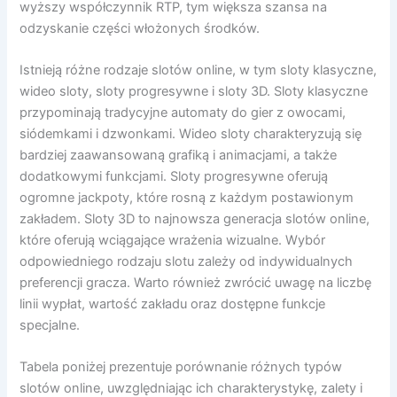
wyższy współczynnik RTP, tym większa szansa na
odzyskanie części włożonych środków.
Istnieją różne rodzaje slotów online, w tym sloty klasyczne,
wideo sloty, sloty progresywne i sloty 3D. Sloty klasyczne
przypominają tradycyjne automaty do gier z owocami,
siódemkami i dzwonkami. Wideo sloty charakteryzują się
bardziej zaawansowaną grafiką i animacjami, a także
dodatkowymi funkcjami. Sloty progresywne oferują
ogromne jackpoty, które rosną z każdym postawionym
zakładem. Sloty 3D to najnowsza generacja slotów online,
które oferują wciągające wrażenia wizualne. Wybór
odpowiedniego rodzaju slotu zależy od indywidualnych
preferencji gracza. Warto również zwrócić uwagę na liczbę
linii wypłat, wartość zakładu oraz dostępne funkcje
specjalne.
Tabela poniżej prezentuje porównanie różnych typów
slotów online, uwzględniając ich charakterystykę, zalety i