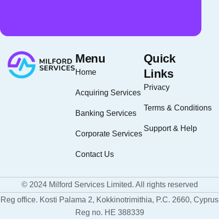
Menu
Quick
Links
Home
Privacy
Acquiring Services
Terms & Conditions
Banking Services
Support & Help
Corporate Services
Contact Us
© 2024 Milford Services Limited. All rights reserved
Reg office. Kosti Palama 2, Kokkinotrimithia, P.C. 2660, Cyprus
Reg no. HE 388339