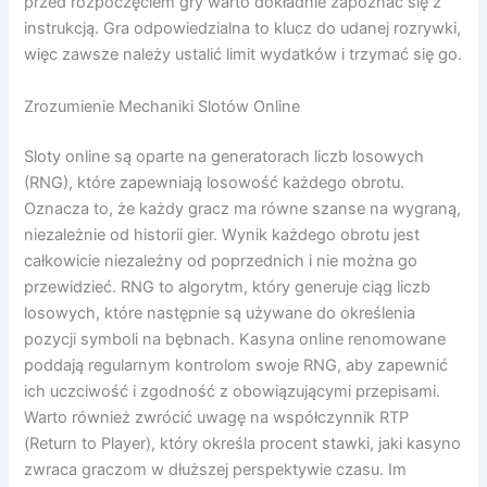
przed rozpoczęciem gry warto dokładnie zapoznać się z
instrukcją. Gra odpowiedzialna to klucz do udanej rozrywki,
więc zawsze należy ustalić limit wydatków i trzymać się go.
Zrozumienie Mechaniki Slotów Online
Sloty online są oparte na generatorach liczb losowych
(RNG), które zapewniają losowość każdego obrotu.
Oznacza to, że każdy gracz ma równe szanse na wygraną,
niezależnie od historii gier. Wynik każdego obrotu jest
całkowicie niezależny od poprzednich i nie można go
przewidzieć. RNG to algorytm, który generuje ciąg liczb
losowych, które następnie są używane do określenia
pozycji symboli na bębnach. Kasyna online renomowane
poddają regularnym kontrolom swoje RNG, aby zapewnić
ich uczciwość i zgodność z obowiązującymi przepisami.
Warto również zwrócić uwagę na współczynnik RTP
(Return to Player), który określa procent stawki, jaki kasyno
zwraca graczom w dłuższej perspektywie czasu. Im