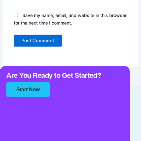
Save my name, email, and website in this browser
for the next time I comment.
Are You Ready to Get Started?
Start Now