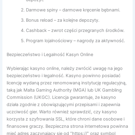
Darmowe spiny – darmowe kręcenie bębnami.
Bonus reload – za kolejne depozyty.
Cashback – zwrot części przegranych środków.
Program lojalnościowy – nagrody za aktywność.
Bezpieczeństwo i Legalność Kasyn Online
Wybierając kasyno online, należy zwrócić uwagę na jego
bezpieczeństwo i legalność. Kasyno powinno posiadać
licencję wydaną przez renomowaną instytucję regulacyjną,
taką jak Malta Gaming Authority (MGA) lub UK Gambling
Commission (UKGC). Licencja gwarantuje, że kasyno
działa zgodnie z obowiązującymi przepisami i zapewnia
uczciwość gier. Warto również sprawdzić, czy kasyno
korzysta z szyfrowania SSL, które chroni dane osobowe i
finansowe graczy. Bezpieczna strona internetowa powinna
mieć adres zaczynający się od “https://” oraz symbol