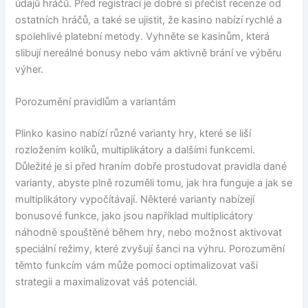
údajů hráčů. Před registrací je dobré si přečíst recenze od
ostatních hráčů, a také se ujistit, že kasino nabízí rychlé a
spolehlivé platební metody. Vyhněte se kasinům, která
slibují nereálné bonusy nebo vám aktivně brání ve výběru
výher.
Porozumění pravidlům a variantám
Plinko kasino nabízí různé varianty hry, které se liší
rozložením kolíků, multiplikátory a dalšími funkcemi.
Důležité je si před hraním dobře prostudovat pravidla dané
varianty, abyste plně rozuměli tomu, jak hra funguje a jak se
multiplikátory vypočítávají. Některé varianty nabízejí
bonusové funkce, jako jsou například multiplicátory
náhodně spouštěné během hry, nebo možnost aktivovat
speciální režimy, které zvyšují šanci na výhru. Porozumění
těmto funkcím vám může pomoci optimalizovat vaši
strategii a maximalizovat váš potenciál.