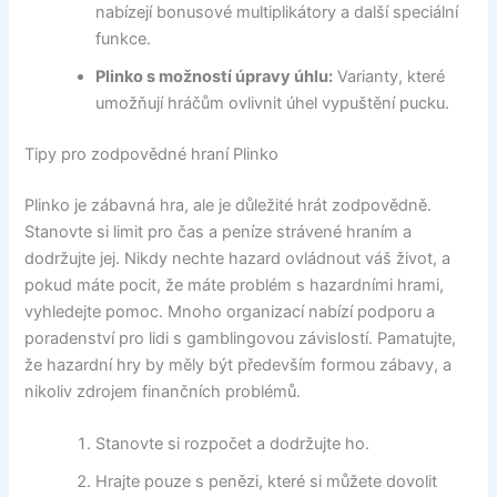
nabízejí bonusové multiplikátory a další speciální
funkce.
Plinko s možností úpravy úhlu:
Varianty, které
umožňují hráčům ovlivnit úhel vypuštění pucku.
Tipy pro zodpovědné hraní Plinko
Plinko je zábavná hra, ale je důležité hrát zodpovědně.
Stanovte si limit pro čas a peníze strávené hraním a
dodržujte jej. Nikdy nechte hazard ovládnout váš život, a
pokud máte pocit, že máte problém s hazardními hrami,
vyhledejte pomoc. Mnoho organizací nabízí podporu a
poradenství pro lidi s gamblingovou závislostí. Pamatujte,
že hazardní hry by měly být především formou zábavy, a
nikoliv zdrojem finančních problémů.
Stanovte si rozpočet a dodržujte ho.
Hrajte pouze s penězi, které si můžete dovolit