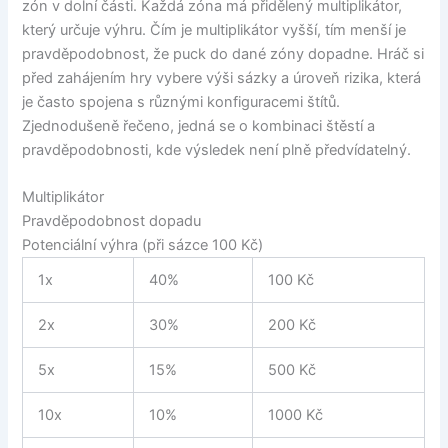
zón v dolní části. Každá zóna má přidělený multiplikátor,
který určuje výhru. Čím je multiplikátor vyšší, tím menší je
pravděpodobnost, že puck do dané zóny dopadne. Hráč si
před zahájením hry vybere výši sázky a úroveň rizika, která
je často spojena s různými konfiguracemi štítů.
Zjednodušeně řečeno, jedná se o kombinaci štěstí a
pravděpodobnosti, kde výsledek není plně předvídatelný.
Multiplikátor
Pravděpodobnost dopadu
Potenciální výhra (při sázce 100 Kč)
1x
40%
100 Kč
2x
30%
200 Kč
5x
15%
500 Kč
10x
10%
1000 Kč