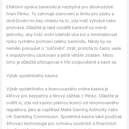
Efektivní správa bankrollu je nezbytná pro dlouhodobé
hraní Plinko. To zahrnuje stanovení si limitu pro sázky a
dodržování ho bez ohledu na to, zda hráč vyhrává nebo
prohrává. Důležité je také rozdělit bankroll na menší
jednotky, aby hráč mohl odehrát více kol a minimalizovat
riziko rychlého prohraní celého bankrollu. Nikdy by se
nemělo pokoušet o “odčinění” ztrát, protože to často vede
k impulzivnímu sázkování a ještě větším ztrátám. Místo
toho je důležité přistupovat k hře zodpovědně a bavit se.
Výběr spolehlivého kasina
Výběr spolehlivého a licencovaného online kasina je
klíčový pro bezpečný a férový zážitek z Plinko. Důležité je
ověřit si, zda má kasino platnou licenci od renomovaného
regulátora, jako je například Malta Gaming Authority nebo
UK Gambling Commission. Spolehlivá kasina také používají
šifrovací technologie pro ochranu osobních a finančních