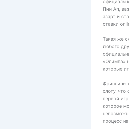
официально
Пин Ап, ва
азарт и ст
ставки onl
Такая же с
любого дру
официальны
«Олимпа» н
которые иг
Фриспины и
слоту, что
первой игр
которое мо
невозможно
процесс на