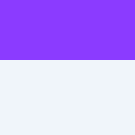
Menu
Home