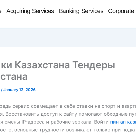
e
Acquiring Services
Banking Services
Corporate 
ки Казахстана Тендеры
стана
t
/
January 12, 2026
редь сервис совмещает в себе ставки на спорт и азар
я. Восстановить доступ к сайту помогают обходные пу
я смены IP-адреса и рабочие зеркала. Войти
пин ап ка
осто, основные трудности возникают только при подк