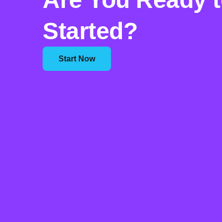
Started?
Start Now