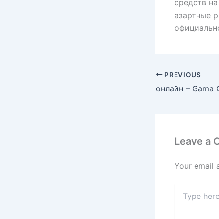
средств на
азартные р
официально
PREVIOUS
Leave a
Your email 
Type
here..