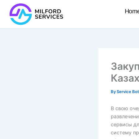
Skip
Hom
to
content
Закуп
Казах
By
Service Bo
В свою оче
развлечени
сервисы дл
систему пр