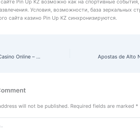
 сайте Pin Up KZ возможно как на спортивные события,
азвлечения. Условия, возможности, база зеркальных с
го сайта казино Pin Up KZ синхронизируются.
онлайн – Gama Casino Online – обзор.1631
 Comment
address will not be published.
Required fields are marked
*