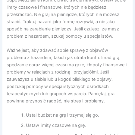
limity czasowe i finansowe, których nie będziesz
przekraczać. Nie graj na pieniądze, których nie możesz
stracić. Traktuj hazard jako formę rozrywki, a nie jako
sposób na zarabianie pieniędzy. Jeśli czujesz, że masz
problem z hazardem, szukaj pomocy u specjalistów.
Ważne jest, aby zdawać sobie sprawę z objawów
problemu z hazardem, takich jak utrata kontroli nad grą,
spędzanie coraz więcej czasu na grze, kłopoty finansowe i
problemy w relacjach z rodziną i przyjaciółmi. Jeśli
zauważysz u siebie lub u kogoś bliskiego te objawy,
poszukaj pomocy w specjalistycznych ośrodkach
terapeutycznych lub grupach wsparcia. Pamiętaj, gra
powinna przynosić radość, nie stres i problemy.
Ustal budżet na grę i trzymaj się go.
Ustaw limity czasowe na grę.