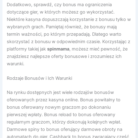
Dodatkowo, sprawdź, czy bonus ma ograniczenia
dotyczące gier, w których możesz go wykorzystać.
Niektóre kasyna dopuszczają korzystanie z bonusu tylko w
wybranych grach. Pamiętaj również, że bonusy mają
termin ważności, po którym przepadają. Dlatego warto
skorzystać z bonusu w odpowiednim czasie. Korzystając z
platformy takiej jak
spinmama
, możesz mieć pewność, że
znajdziesz najlepsze oferty bonusowe i zrozumiesz ich
warunki.
Rodzaje Bonusów i Ich Warunki
Na rynku dostępnych jest wiele rodzajów bonusów
oferowanych przez kasyna online. Bonus powitalny to
bonus oferowany nowym graczom po dokonaniu
pierwszej wpłaty. Bonus reload to bonus oferowany
regularnym graczom, którzy dokonują kolejnych wpłat.
Darmowe spiny to bonus oferujący darmowe obroty na
automatach do gier. Cashback to bonus zwracający część