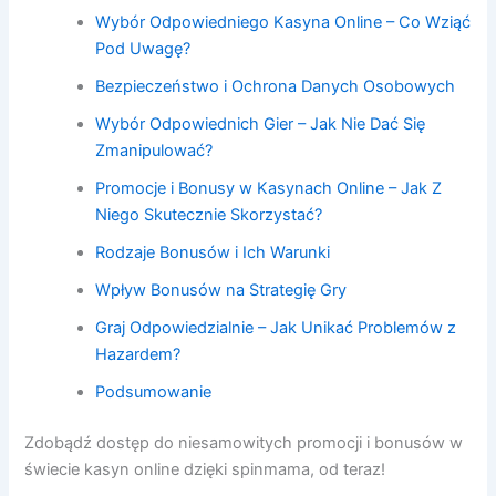
Wybór Odpowiedniego Kasyna Online – Co Wziąć
Pod Uwagę?
Bezpieczeństwo i Ochrona Danych Osobowych
Wybór Odpowiednich Gier – Jak Nie Dać Się
Zmanipulować?
Promocje i Bonusy w Kasynach Online – Jak Z
Niego Skutecznie Skorzystać?
Rodzaje Bonusów i Ich Warunki
Wpływ Bonusów na Strategię Gry
Graj Odpowiedzialnie – Jak Unikać Problemów z
Hazardem?
Podsumowanie
Zdobądź dostęp do niesamowitych promocji i bonusów w
świecie kasyn online dzięki spinmama, od teraz!