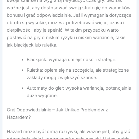
swoje szanse na wygraną i wydłużyć czas gry. Jednak
ważne jest, aby dostosować swoją strategię do warunków
bonusu i grać odpowiedzialnie. Jeśli wymagania dotyczące
obrotu są wysokie, możesz potrzebować więcej czasu i
cierpliwości, aby je spełnić. W takim przypadku warto
postawić na gry o niskim ryzyku i niskim wariancie, takie
jak blackjack lub ruletka.
Blackjack: wymaga umiejętności i strategii.
Ruletka: opiera się na szczęściu, ale strategiczne
zakłady mogą zwiększyć szanse.
Automaty do gier: wysoka wariancja, potencjalnie
duże wygrane.
Graj Odpowiedzialnie – Jak Unikać Problemów z
Hazardem?
Hazard może być formą rozrywki, ale ważne jest, aby grać
odpowiedzialnie i kontrolować swoje nawyki. Ustaw sobie