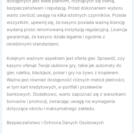
dostępnych jest wiele platform, różniących się ofertą,
bezpieczeństwem i reputacją. Przed dokonaniem wyboru
warto zwrócić uwagę na kilka istotnych czynników. Przede
wszystkim, upewnij się, że kasyno posiada ważną licencję
wydaną przez renomowaną instytucję regulacyjną. Licencja
gwarantuje, że kasyno działa legalnie i zgodnie z
określonymi standardami.
Kolejnym ważnym aspektem jest oferta gier. Sprawdź, czy
kasyno oferuje Twoje ulubione gry, takie jak automaty do
gier, ruletka, blackjack, poker i gry na żywo z krupierem.
Ważna jest również dostępność różnych metod płatności,
w tym kart kredytowych, e-portfeli i przelewów
bankowych. Dodatkowo, warto zapoznać się z warunkami
bonusów i promocji, zwracając uwagę na wymagania
dotyczące obrotu i maksymalnego zakładu.
Bezpieczeństwo i Ochrona Danych Osobowych