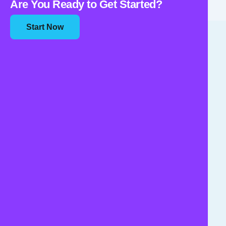
Are You Ready to Get Started?
Start Now