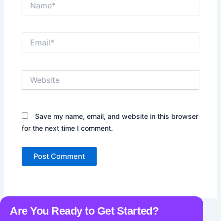
Email*
Website
Save my name, email, and website in this browser
for the next time I comment.
Are You Ready to Get Started?