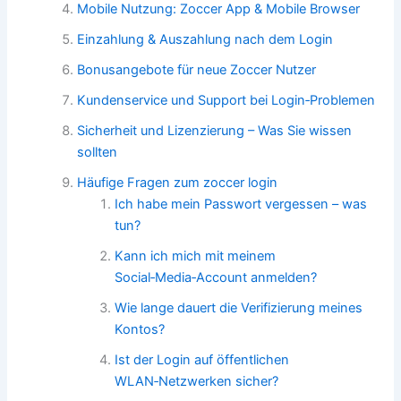
Mobile Nutzung: Zoccer App & Mobile Browser
Einzahlung & Auszahlung nach dem Login
Bonusangebote für neue Zoccer Nutzer
Kundenservice und Support bei Login‑Problemen
Sicherheit und Lizenzierung – Was Sie wissen
sollten
Häufige Fragen zum zoccer login
Ich habe mein Passwort vergessen – was
tun?
Kann ich mich mit meinem
Social‑Media‑Account anmelden?
Wie lange dauert die Verifizierung meines
Kontos?
Ist der Login auf öffentlichen
WLAN‑Netzwerken sicher?