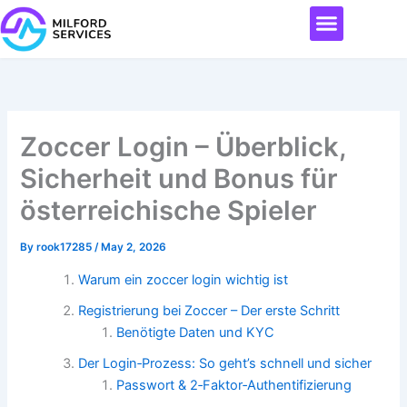
Skip
Menu
to
content
Zoccer Login – Überblick,
Sicherheit und Bonus für
österreichische Spieler
By
rook17285
/
May 2, 2026
Warum ein zoccer login wichtig ist
Registrierung bei Zoccer – Der erste Schritt
Benötigte Daten und KYC
Der Login‑Prozess: So geht’s schnell und sicher
Passwort & 2‑Faktor‑Authentifizierung