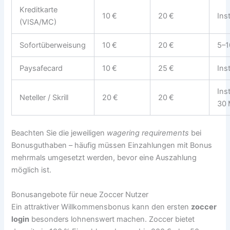
Kreditkarte
10 €
20 €
Ins
(VISA/MC)
Sofortüberweisung
10 €
20 €
5–1
Paysafecard
10 €
25 €
Ins
Ins
Neteller / Skrill
20 €
20 €
30 
Beachten Sie die jeweiligen
wagering requirements
bei
Bonusguthaben – häufig müssen Einzahlungen mit Bonus
mehrmals umgesetzt werden, bevor eine Auszahlung
möglich ist.
Bonusangebote für neue Zoccer Nutzer
Ein attraktiver Willkommensbonus kann den ersten
zoccer
login
besonders lohnenswert machen. Zoccer bietet