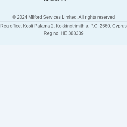
© 2024 Milford Services Limited. All rights reserved
Reg office. Kosti Palama 2, Kokkinotrimithia, P.C. 2660, Cyprus
Reg no. HE 388339