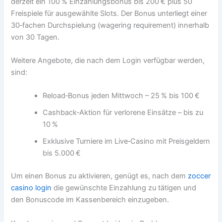
derzeit ein 100 % Einzahlungsbonus bis 200 € plus 50
Freispiele für ausgewählte Slots. Der Bonus unterliegt einer
30‑fachen Durchspielung (wagering requirement) innerhalb
von 30 Tagen.
Weitere Angebote, die nach dem Login verfügbar werden,
sind:
Reload‑Bonus jeden Mittwoch – 25 % bis 100 €
Cashback‑Aktion für verlorene Einsätze – bis zu
10 %
Exklusive Turniere im Live‑Casino mit Preisgeldern
bis 5.000 €
Um einen Bonus zu aktivieren, genügt es, nach dem
zoccer
casino login
die gewünschte Einzahlung zu tätigen und
den Bonuscode im Kassenbereich einzugeben.