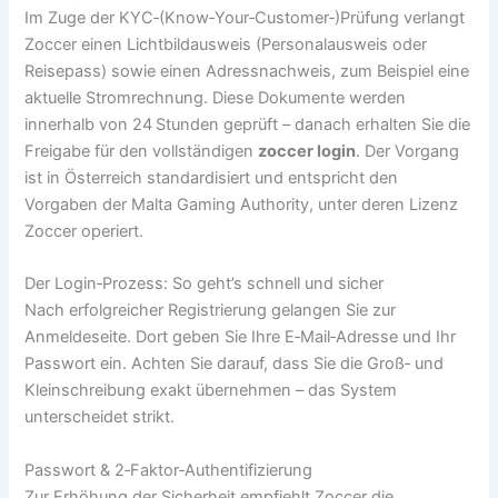
Im Zuge der KYC‑(Know‑Your‑Customer‑)Prüfung verlangt
Zoccer einen Lichtbildausweis (Personalausweis oder
Reisepass) sowie einen Adressnachweis, zum Beispiel eine
aktuelle Stromrechnung. Diese Dokumente werden
innerhalb von 24 Stunden geprüft – danach erhalten Sie die
Freigabe für den vollständigen
zoccer login
. Der Vorgang
ist in Österreich standardisiert und entspricht den
Vorgaben der Malta Gaming Authority, unter deren Lizenz
Zoccer operiert.
Der Login‑Prozess: So geht’s schnell und sicher
Nach erfolgreicher Registrierung gelangen Sie zur
Anmeldeseite. Dort geben Sie Ihre E‑Mail‑Adresse und Ihr
Passwort ein. Achten Sie darauf, dass Sie die Groß‑ und
Kleinschreibung exakt übernehmen – das System
unterscheidet strikt.
Passwort & 2‑Faktor‑Authentifizierung
Zur Erhöhung der Sicherheit empfiehlt Zoccer die