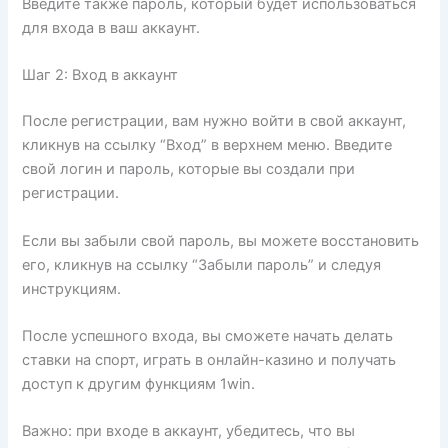
Введите также пароль, который будет использоваться
для входа в ваш аккаунт.
Шаг 2: Вход в аккаунт
После регистрации, вам нужно войти в свой аккаунт,
кликнув на ссылку “Вход” в верхнем меню. Введите
свой логин и пароль, которые вы создали при
регистрации.
Если вы забыли свой пароль, вы можете восстановить
его, кликнув на ссылку “Забыли пароль” и следуя
инструкциям.
После успешного входа, вы сможете начать делать
ставки на спорт, играть в онлайн-казино и получать
доступ к другим функциям 1win.
Важно: при входе в аккаунт, убедитесь, что вы