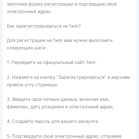
заполнив форму регистрации и подтвердив свой
электронный адрес.
Как зарегистрироваться на 1win?
Для регистрации на 1win вам нужно выполнить
следующие шаги:
1. Перейдите на официальный сайт 1win.
2. Нажмите на кнопку “Зарегистрироваться” в верхнем
правом углу страницы.
3. Введите свои личные данные, включая имя,
фамилию, дату рождения и электронный адрес.
4. Создайте пароль для вашего аккаунта.
5. Подтвердите свой электронный адрес, отправив