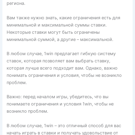
региона.
Вам также нужно знать, какие ограничения есть для
минимальной и максимальной суммы ставки.
Некоторые ставки могут быть ограничены
минимальной суммой, а другие – максимальной.
В любом случае, 1win предлагает гибкую систему
ставок, которая позволяет вам выбрать ставку,
которая лучше всего подходит вам. Однако, важно
понимать ограничения и условия, чтобы не возникло
проблем.
Важно: перед началом игры, убедитесь, что вы
понимаете ограничения и условия 1win, чтобы не
возникло проблем.
В любом случае, 1win – это отличный способ для вас
начать играть в ставки и получать удовольствие от