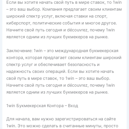
Если вы хотите начать свой путь в мире ставок, то 1win
– это ваш выбор. Компания предлагает своим клиентам
широкий спектр услуг, включая ставки на спорт,
киберспорт, политические события и многое другое.
Начните свой путь сегодня и découvrez, почему 1win
является одним из лучших букмекеров на рынке.
Заключение: 1win – это международная букмекерская
контора, которая предлагает своим клиентам широкий
спектр услуг и обеспечивает безопасность и
надежность своих операций. Если вы хотите начать
свой путь в мире ставок, то 1win – это ваш выбор.
Начните свой путь сегодня и découvrez, почему 1win
является одним из лучших букмекеров на рынке.
1win Букмекерская Контора – Вход
Для начала, вам нужно зарегистрироваться на сайте
1win. Это можно сделать в считанные минуты, просто