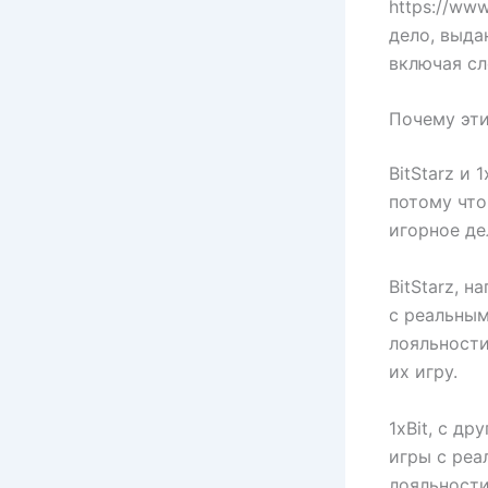
https://ww
дело, выда
включая сл
Почему эти
BitStarz и 
потому что
игорное де
BitStarz, 
с реальным
лояльности
их игру.
1xBit, с д
игры с реа
лояльности