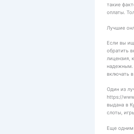
такие факт
оплаты. То
Лучшие онл
Если вы ищ
обратить в
лицензия, 
надежным. 
включать в
Один из лу
https://www
выдана в К
слоты, игр
Еще одним 