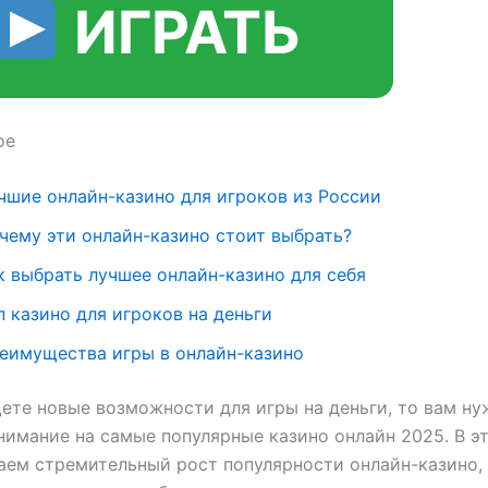
ИГРАТЬ
ое
чшие онлайн-казино для игроков из России
чему эти онлайн-казино стоит выбрать?
к выбрать лучшее онлайн-казино для себя
п казино для игроков на деньги
еимущества игры в онлайн-казино
ете новые возможности для игры на деньги, то вам ну
нимание на самые популярные казино онлайн 2025. В э
ем стремительный рост популярности онлайн-казино, 