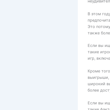
неудивител
В этом год
предпочита
Это потому
также боле
Если вы ищ
такие игрок
игр, включ
Кроме того
выигрыши, 
широкий вы
более дост
Если вы ищ
такие факт