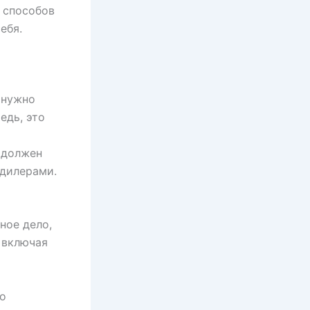
р способов
ебя.
 нужно
едь, это
 должен
 дилерами.
рное дело,
, включая
то