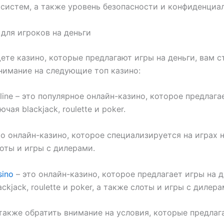
систем, а также уровень безопасности и конфиденциа
 для игроков на деньги
ете казино, которые предлагают игры на деньги, вам с
нимание на следующие топ казино:
nline – это популярное онлайн-казино, которое предлага
ючая blackjack, roulette и poker.
это онлайн-казино, которое специализируется на играх н
оты и игры с дилерами.
sino
– это онлайн-казино, которое предлагает игры на д
ckjack, roulette и poker, а также слоты и игры с дилера
также обратить внимание на условия, которые предлага