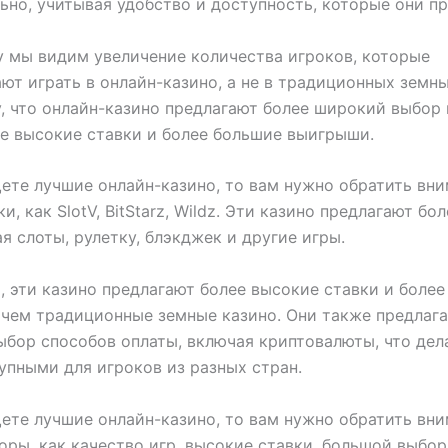
ьно, учитывая удобство и доступность, которые они пр
у мы видим увеличение количества игроков, которые
ют играть в онлайн-казино, а не в традиционных земны
, что онлайн-казино предлагают более широкий выбор и
е высокие ставки и более большие выигрыши.
ете лучшие онлайн-казино, то вам нужно обратить вни
и, как SlotV, BitStarz, Wildz. Эти казино предлагают бо
ая слоты, рулетку, блэкджек и другие игры.
, эти казино предлагают более высокие ставки и боле
чем традиционные земные казино. Они также предлаг
бор способов оплаты, включая криптовалюты, что дел
упными для игроков из разных стран.
ете лучшие онлайн-казино, то вам нужно обратить вни
оры, как качество игр, высокие ставки, большой выбо