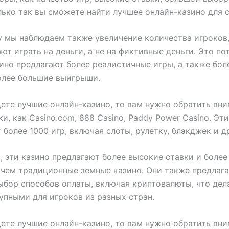
лько так вы сможете найти лучшее онлайн-казино для с
у мы наблюдаем также увеличение количества игроков
ют играть на деньги, а не на фиктивные деньги. Это по
ино предлагают более реалистичные игры, а также бол
олее большие выигрыши.
ете лучшие онлайн-казино, то вам нужно обратить вни
ки, как Casino.com, 888 Casino, Paddy Power Casino. Эт
 более 1000 игр, включая слоты, рулетку, блэкджек и д
, эти казино предлагают более высокие ставки и боле
чем традиционные земные казино. Они также предлаг
бор способов оплаты, включая криптовалюты, что дел
упными для игроков из разных стран.
ете лучшие онлайн-казино, то вам нужно обратить вни