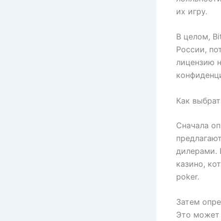
их игру.
В целом, Bi
России, по
лицензию н
конфиденци
Как выбрат
Сначала оп
предлагают
дилерами. 
казино, кот
poker.
Затем опре
Это может 