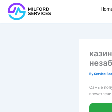
Skip
Hom
to
content
казин
неза
By
Service Bo
Самые попу
впечатлени