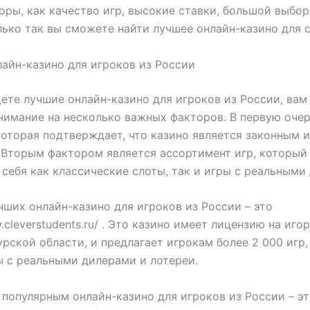
оры, как качество игр, высокие ставки, большой выбо
лько так вы сможете найти лучшее онлайн-казино для с
айн-казино для игроков из России
ете лучшие онлайн-казино для игроков из России, вам
нимание на несколько важных факторов. В первую очер
которая подтверждает, что казино является законным и
Вторым фактором является ассортимент игр, который
 себя как классические слоты, так и игры с реальными
чших онлайн-казино для игроков из России – это
.cleverstudents.ru/ . Это казино имеет лицензию на иго
урской области, и предлагает игрокам более 2 000 игр
ы с реальными дилерами и лотереи.
популярным онлайн-казино для игроков из России – э