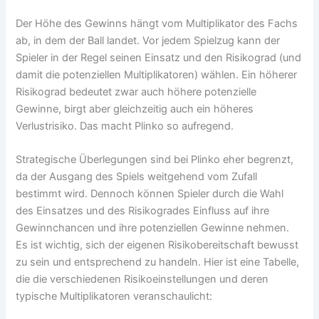
Der Höhe des Gewinns hängt vom Multiplikator des Fachs
ab, in dem der Ball landet. Vor jedem Spielzug kann der
Spieler in der Regel seinen Einsatz und den Risikograd (und
damit die potenziellen Multiplikatoren) wählen. Ein höherer
Risikograd bedeutet zwar auch höhere potenzielle
Gewinne, birgt aber gleichzeitig auch ein höheres
Verlustrisiko. Das macht Plinko so aufregend.
Strategische Überlegungen sind bei Plinko eher begrenzt,
da der Ausgang des Spiels weitgehend vom Zufall
bestimmt wird. Dennoch können Spieler durch die Wahl
des Einsatzes und des Risikogrades Einfluss auf ihre
Gewinnchancen und ihre potenziellen Gewinne nehmen.
Es ist wichtig, sich der eigenen Risikobereitschaft bewusst
zu sein und entsprechend zu handeln. Hier ist eine Tabelle,
die die verschiedenen Risikoeinstellungen und deren
typische Multiplikatoren veranschaulicht: