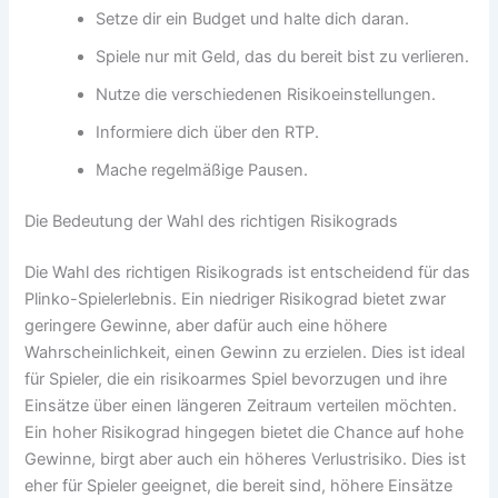
Setze dir ein Budget und halte dich daran.
Spiele nur mit Geld, das du bereit bist zu verlieren.
Nutze die verschiedenen Risikoeinstellungen.
Informiere dich über den RTP.
Mache regelmäßige Pausen.
Die Bedeutung der Wahl des richtigen Risikograds
Die Wahl des richtigen Risikograds ist entscheidend für das
Plinko-Spielerlebnis. Ein niedriger Risikograd bietet zwar
geringere Gewinne, aber dafür auch eine höhere
Wahrscheinlichkeit, einen Gewinn zu erzielen. Dies ist ideal
für Spieler, die ein risikoarmes Spiel bevorzugen und ihre
Einsätze über einen längeren Zeitraum verteilen möchten.
Ein hoher Risikograd hingegen bietet die Chance auf hohe
Gewinne, birgt aber auch ein höheres Verlustrisiko. Dies ist
eher für Spieler geeignet, die bereit sind, höhere Einsätze