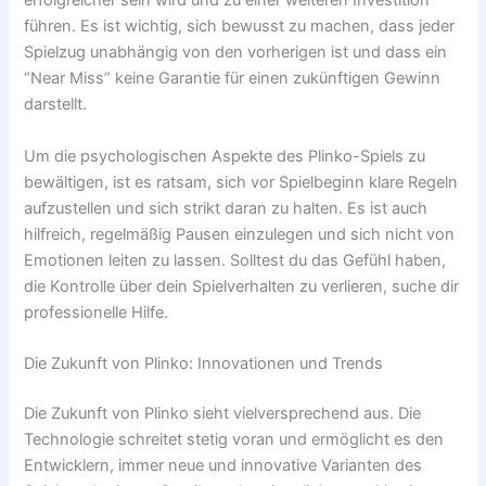
erfolgreicher sein wird und zu einer weiteren Investition
führen. Es ist wichtig, sich bewusst zu machen, dass jeder
Spielzug unabhängig von den vorherigen ist und dass ein
“Near Miss” keine Garantie für einen zukünftigen Gewinn
darstellt.
Um die psychologischen Aspekte des Plinko-Spiels zu
bewältigen, ist es ratsam, sich vor Spielbeginn klare Regeln
aufzustellen und sich strikt daran zu halten. Es ist auch
hilfreich, regelmäßig Pausen einzulegen und sich nicht von
Emotionen leiten zu lassen. Solltest du das Gefühl haben,
die Kontrolle über dein Spielverhalten zu verlieren, suche dir
professionelle Hilfe.
Die Zukunft von Plinko: Innovationen und Trends
Die Zukunft von Plinko sieht vielversprechend aus. Die
Technologie schreitet stetig voran und ermöglicht es den
Entwicklern, immer neue und innovative Varianten des