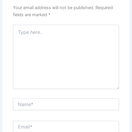
Your email address will not be published.
Required
fields are marked
*
Type
here..
Name*
Email*