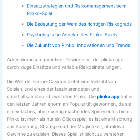
Einsatzstrategien und Risikomanagement beim
Plinko-Spiel
Die Bedeutung der Wahl des richtigen Risikograds
Psychologische Aspekte des Plinko-Spiels
Die Zukunft von Plinko: Innovationen und Trends
Adrenalinrausch garantiert: Gewinne mit der plinko app
durch kluge Einsätze und variable Risikoeinstellungen.
Die Welt der Online-Casinos bietet eine Vielzahl von
Spielen, und eines der faszinierendsten und
unterhaltsamsten ist zweifellos Plinko. Die
plinko app
hat in
den letzten Jahren enorm an Popularität gewonnen, da sie
ein einfaches, aber süchtig machendes Spielerlebnis bietet.
Plinko ist mehr als nur ein Glücksspiel; es ist eine Mischung
aus Spannung, Strategie und der Möglichkeit, attraktive
Gewinne zu erzielen. Dieses Spiel ist leicht zu verstehen