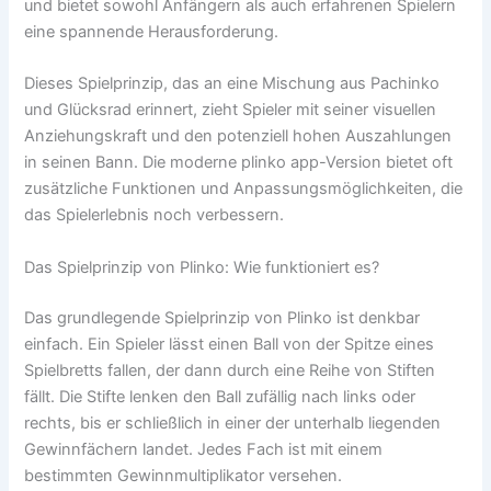
und bietet sowohl Anfängern als auch erfahrenen Spielern
eine spannende Herausforderung.
Dieses Spielprinzip, das an eine Mischung aus Pachinko
und Glücksrad erinnert, zieht Spieler mit seiner visuellen
Anziehungskraft und den potenziell hohen Auszahlungen
in seinen Bann. Die moderne plinko app-Version bietet oft
zusätzliche Funktionen und Anpassungsmöglichkeiten, die
das Spielerlebnis noch verbessern.
Das Spielprinzip von Plinko: Wie funktioniert es?
Das grundlegende Spielprinzip von Plinko ist denkbar
einfach. Ein Spieler lässt einen Ball von der Spitze eines
Spielbretts fallen, der dann durch eine Reihe von Stiften
fällt. Die Stifte lenken den Ball zufällig nach links oder
rechts, bis er schließlich in einer der unterhalb liegenden
Gewinnfächern landet. Jedes Fach ist mit einem
bestimmten Gewinnmultiplikator versehen.