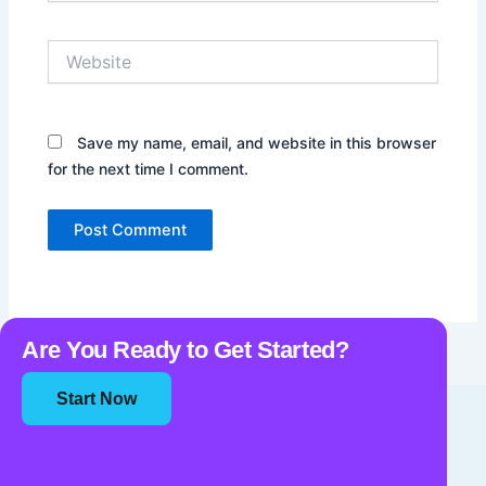
Website
Save my name, email, and website in this browser
for the next time I comment.
Are You Ready to Get Started?
Start Now