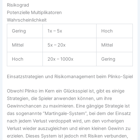
Risikograd
Potenzielle Multiplikatoren
Wahrscheinlichkeit
Gering
1x – 5x
Hoch
Mittel
5x – 20x
Mittel
Hoch
20x – 1000x
Gering
Einsatzstrategien und Risikomanagement beim Plinko-Spiel
Obwohl Plinko im Kern ein Glücksspiel ist, gibt es einige
Strategien, die Spieler anwenden können, um ihre
Gewinnchancen zu maximieren. Eine gängige Strategie ist
das sogenannte “Martingale-System”, bei dem der Einsatz
nach jedem Verlust verdoppelt wird, um den vorherigen
Verlust wieder auszugleichen und einen kleinen Gewinn zu
erzielen. Dieses System ist jedoch mit Risiken verbunden,