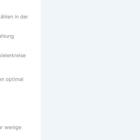
ählen in der
ahlung
ielerkreise
en optimal
ur wenige