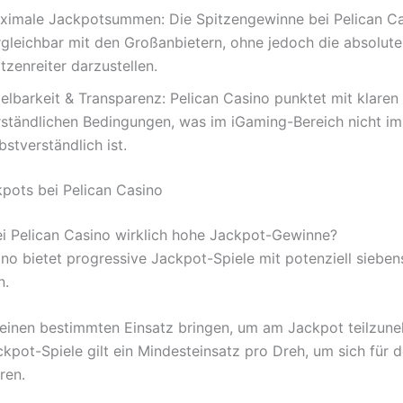
ximale Jackpotsummen: Die Spitzengewinne bei Pelican Ca
rgleichbar mit den Großanbietern, ohne jedoch die absolut
tzenreiter darzustellen.
ielbarkeit & Transparenz: Pelican Casino punktet mit klaren
rständlichen Bedingungen, was im iGaming-Bereich nicht i
bstverständlich ist.
pots bei Pelican Casino
bei Pelican Casino wirklich hohe Jackpot-Gewinne?
no bietet progressive Jackpot-Spiele mit potenziell siebens
n.
 einen bestimmten Einsatz bringen, um am Jackpot teilzun
ackpot-Spiele gilt ein Mindesteinsatz pro Dreh, um sich für
ren.