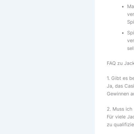
Ma
ve
Spi
Sp
ve
sel
FAQ zu Jack
1. Gibt es 
Ja, das Casi
Gewinnen a
2. Muss ich
Für viele J
zu qualifizie