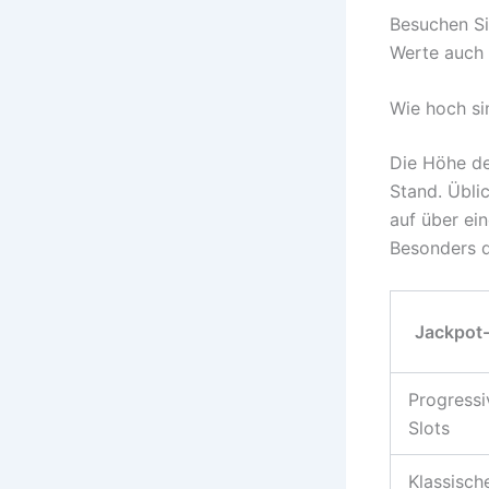
Besuchen Si
Werte auch
Wie hoch si
Die Höhe de
Stand. Übli
auf über ei
Besonders d
Jackpot
Progressi
Slots
Klassisch