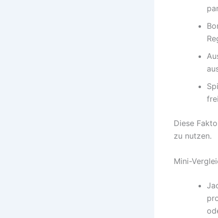
par
Bo
Reg
Au
au
Sp
fre
Diese Fakto
zu nutzen.
Mini-Vergle
Jac
pr
od