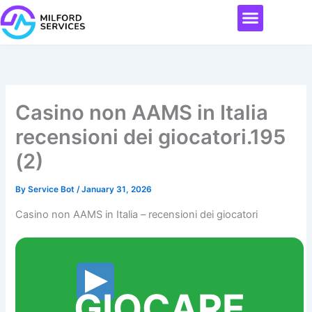
Skip
Menu
to
content
Casino non AAMS in Italia
recensioni dei giocatori.195
(2)
By
Service Bot
/
January 31, 2026
Casino non AAMS in Italia – recensioni dei giocatori
GIOCARE