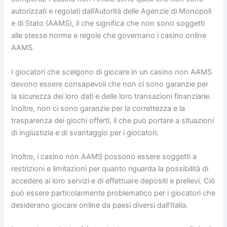
autorizzati e regolati dall’Autorità delle Agenzie di Monopoli
e di Stato (AAMS), il che significa che non sono soggetti
alle stesse norme e regole che governano i casino online
AAMS.
I giocatori che scelgono di giocare in un casino non AAMS
devono essere consapevoli che non ci sono garanzie per
la sicurezza dei loro dati e delle loro transazioni finanziarie.
Inoltre, non ci sono garanzie per la correttezza e la
trasparenza dei giochi offerti, il che può portare a situazioni
di ingiustizia e di svantaggio per i giocatori.
Inoltre, i casino non AAMS possono essere soggetti a
restrizioni e limitazioni per quanto riguarda la possibilità di
accedere ai loro servizi e di effettuare depositi e prelievi. Ciò
può essere particolarmente problematico per i giocatori che
desiderano giocare online da paesi diversi dall’Italia.