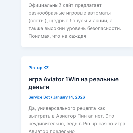
Официальный сайт предлагает
разнообразные игровые автоматы
(слоты), щедрые бонусы и акции, а
также высокий уровень безопасности.
Понимая, что не каждая
Pin-up KZ
игра Aviator 1Win на реальные
деньги
Service Bot
/
January 14, 2026
Да, универсального рецепта как
выиграть в Авиатор Пин ап нет. Это
неудивительно, ведь в Pin up casino игра
Авиатор предельно