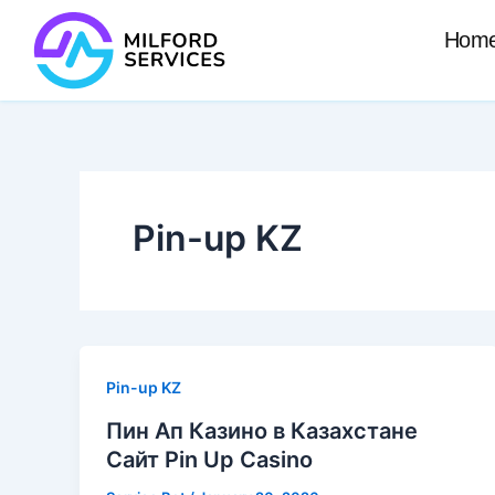
Skip
Hom
to
content
Pin-up KZ
Pin-up KZ
Пин Ап Казино в Казахстане
Сайт Pin Up Casino