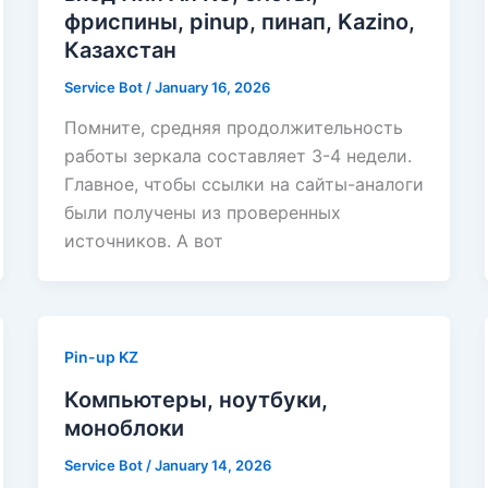
фриспины, pinup, пинап, Kazino,
Казахстан
Service Bot
/
January 16, 2026
Помните, средняя продолжительность
работы зеркала составляет 3-4 недели.
Главное, чтобы ссылки на сайты-аналоги
были получены из проверенных
источников. А вот
Pin-up KZ
Компьютеры, ноутбуки,
моноблоки
Service Bot
/
January 14, 2026