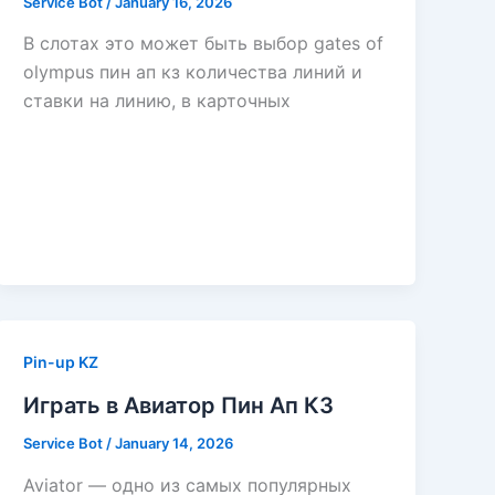
Service Bot
/
January 16, 2026
В слотах это может быть выбор gates of
olympus пин ап кз количества линий и
ставки на линию, в карточных
Pin-up KZ
Играть в Авиатор Пин Ап КЗ
Service Bot
/
January 14, 2026
Aviator — одно из самых популярных