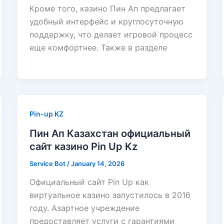
Кроме того, казино Пин Ап предлагает
удобный интерфейс и круглосуточную
поддержку, что делает игровой процесс
еще комфортнее. Также в разделе
Pin-up KZ
Пин Ап Казахстан официальный
сайт казино Pin Up Kz
Service Bot
/
January 14, 2026
Официальный сайт Pin Up как
виртуальное казино запустилось в 2016
году. Азартное учреждение
предоставляет услуги с гарантиями