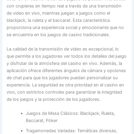
con crupieres en tiempo real a través de una transmisión
de video en vivo, mientras juegan a juegos como el
blackjack, la ruleta y el baccarat. Esta característica
proporciona una experiencia social y emocionante que no
se encuentra en los juegos de casino tradicionales.
La calidad de la transmisión de video es excepcional, lo
que permite a los jugadores ver todos los detalles del juego
y disfrutar de la atmósfera del casino en vivo. Además, la
aplicación ofrece diferentes ángulos de cámara y opciones
de chat para que los jugadores puedan personalizar su
experiencia. La seguridad es otra prioridad en el casino en
vivo, con estrictos controles para garantizar la integridad
de los juegos y la protección de los jugadores.
Juegos de Mesa Clásicos: Blackjack, Ruleta,
Baccarat, Póker
Tragamonedas Variadas: Temáticas diversas,