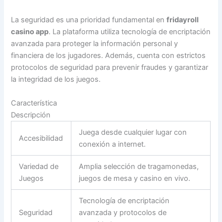
La seguridad es una prioridad fundamental en
fridayroll
casino app
. La plataforma utiliza tecnología de encriptación
avanzada para proteger la información personal y
financiera de los jugadores. Además, cuenta con estrictos
protocolos de seguridad para prevenir fraudes y garantizar
la integridad de los juegos.
Característica
Descripción
Juega desde cualquier lugar con
Accesibilidad
conexión a internet.
Variedad de
Amplia selección de tragamonedas,
Juegos
juegos de mesa y casino en vivo.
Tecnología de encriptación
Seguridad
avanzada y protocolos de