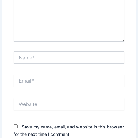
Name*
Email*
Website
Save my name, email, and website in this browser
for the next time I comment.