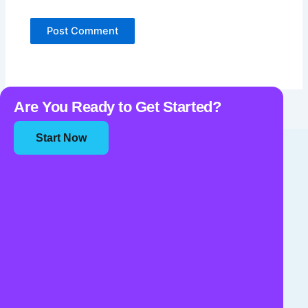
Are You Ready to Get Started?
Start Now