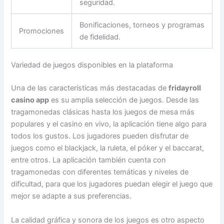
seguridad.
Bonificaciones, torneos y programas
Promociones
de fidelidad.
Variedad de juegos disponibles en la plataforma
Una de las características más destacadas de
fridayroll
casino app
es su amplia selección de juegos. Desde las
tragamonedas clásicas hasta los juegos de mesa más
populares y el casino en vivo, la aplicación tiene algo para
todos los gustos. Los jugadores pueden disfrutar de
juegos como el blackjack, la ruleta, el póker y el baccarat,
entre otros. La aplicación también cuenta con
tragamonedas con diferentes temáticas y niveles de
dificultad, para que los jugadores puedan elegir el juego que
mejor se adapte a sus preferencias.
La calidad gráfica y sonora de los juegos es otro aspecto