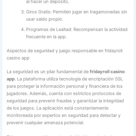
al hacer un depósito.
Giros Gratis: Permiten jugar en tragamonedas sin
usar saldo propio.
Programas de Lealtad: Recompensan la actividad
frecuente en la app.
Aspectos de seguridad y juego responsable en fridayroll
casino app
La seguridad es un pilar fundamental de
fridayroll casino
app
. La plataforma utiliza tecnología de encriptación SSL
para proteger la información personal y financiera de los
jugadores. Además, cuenta con estrictos protocolos de
seguridad para prevenir fraudes y garantizar la integridad
de los juegos. La aplicación está constantemente
monitoreada por expertos en seguridad para detectar y
prevenir cualquier amenaza potencial.