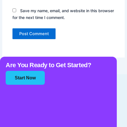
Save my name, email, and website in this browser
for the next time I comment.
Are You Ready to Get Started?
Start Now