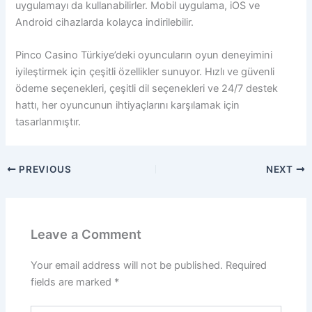
uygulamayı da kullanabilirler. Mobil uygulama, iOS ve
Android cihazlarda kolayca indirilebilir.
Pinco Casino Türkiye’deki oyuncuların oyun deneyimini
iyileştirmek için çeşitli özellikler sunuyor. Hızlı ve güvenli
ödeme seçenekleri, çeşitli dil seçenekleri ve 24/7 destek
hattı, her oyuncunun ihtiyaçlarını karşılamak için
tasarlanmıştır.
PREVIOUS
NEXT
Leave a Comment
Your email address will not be published.
Required
fields are marked
*
Type