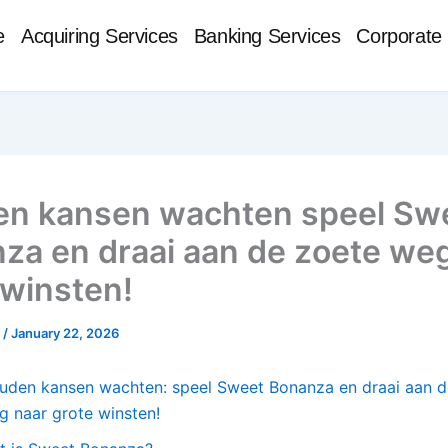
e
Acquiring Services
Banking Services
Corporate 
n kansen wachten speel Sw
za en draai aan de zoete we
 winsten!
t
/
January 22, 2026
uden kansen wachten: speel Sweet Bonanza en draai aan d
g naar grote winsten!