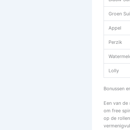
Groen Su
Appel
Perzik
Watermel
Lolly
Bonussen en
Een van de 
om free spi
op de rollen
vermenigvul