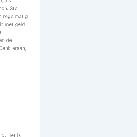
, als
en. Stel
m regelmatig
it met geld
e
van de
 Denk eraan,
d. Het is