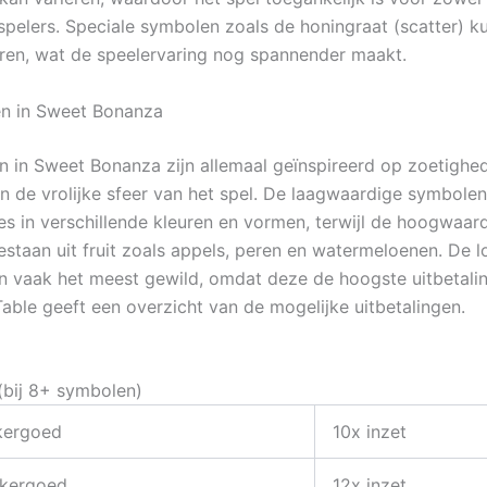
 spelers. Speciale symbolen zoals de honingraat (scatter) k
eren, wat de speelervaring nog spannender maakt.
n in Sweet Bonanza
 in Sweet Bonanza zijn allemaal geïnspireerd op zoetighe
an de vrolijke sfeer van het spel. De laagwaardige symbolen
es in verschillende kleuren en vormen, terwijl de hoogwaar
staan uit fruit zoals appels, peren en watermeloenen. De lo
jn vaak het meest gewild, omdat deze de hoogste uitbetali
Table geeft een overzicht van de mogelijke uitbetalingen.
 (bij 8+ symbolen)
kergoed
10x inzet
ikergoed
12x inzet