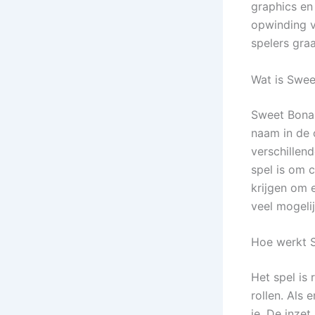
graphics en
opwinding v
spelers gra
Wat is Swe
Sweet Bonan
naam in de 
verschillend
spel is om 
krijgen om 
veel mogeli
Hoe werkt 
Het spel is 
rollen. Als 
je. De inzet