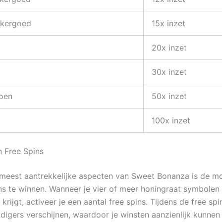
ikergoed
15x inzet
20x inzet
30x inzet
oen
50x inzet
100x inzet
 Free Spins
meest aantrekkelijke aspecten van Sweet Bonanza is de mo
ns te winnen. Wanneer je vier of meer honingraat symbolen 
 krijgt, activeer je een aantal free spins. Tijdens de free sp
digers verschijnen, waardoor je winsten aanzienlijk kunne