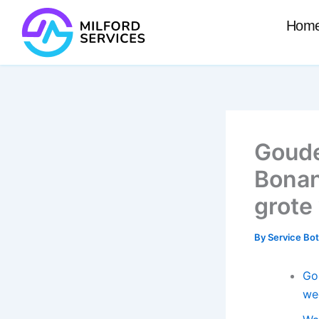
Skip
Hom
to
content
Goude
Bonan
grote
By
Service Bo
Go
we