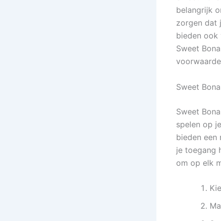
belangrijk 
zorgen dat j
bieden ook 
Sweet Bonan
voorwaarden
Sweet Bona
Sweet Bonan
spelen op j
bieden een 
je toegang h
om op elk m
Ki
Ma