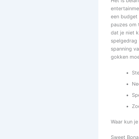
Het is bela
entertainme
een budget 
pauzes om t
dat je niet 
spelgedrag 
spanning va
gokken moet
Ste
Ne
Spe
Zoe
Waar kun je
Sweet Bonan