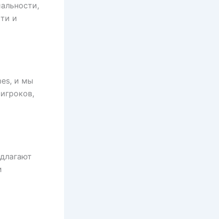
альности,
сти и
es, и мы
игроков,
едлагают
и