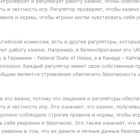
нтролирует и регулирует работу казино, чтобы обеспе
ть и честность игр. Регулятор проверяет, чтобы казин
авила и нормы, чтобы игроки могли чувствовать себя у
тийской комиссии, есть и другие регуляторы, которы
ют работу казино. Например, в Великобритании это UK
 в Германии – Federal State of Hesse, а в Канаде – Kah
mission. Каждый регулятор имеет свои собственные п
общим является стремление обеспечить безопасность 
в это важно, потому что лицензия и регуляторы обесп
ть и честность игр. Это означает, что казино, получив
должно соблюдало строгие правила и нормы, чтобы иг
ь себя уверенно и безопасно. Это также означает, что 
 уверены в том, что их деньги и личные данные безопа