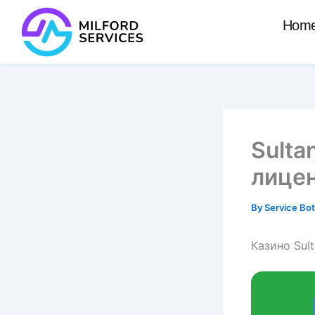
Skip
Hom
to
content
Sulta
лице
By
Service Bo
Казино Sul