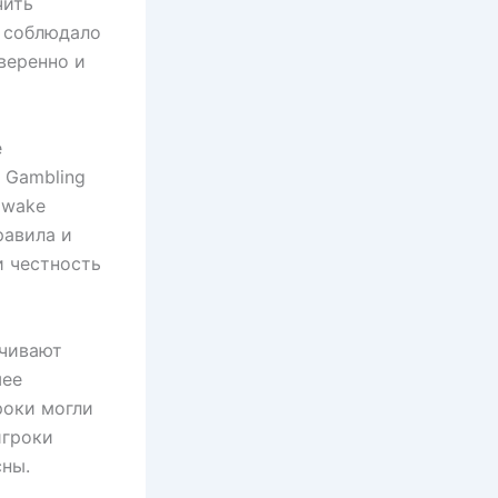
чить
о соблюдало
веренно и
е
 Gambling
nawake
равила и
и честность
ечивают
шее
роки могли
игроки
сны.