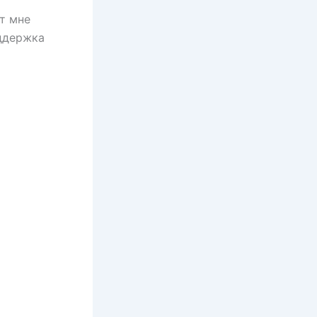
ют мне
оддержка