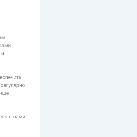
ым
рами
 и
еспечить
 регулярно
учше
есь с нами.