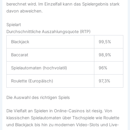
berechnet wird. Im Einzelfall kann das Spielergebnis stark
davon abweichen.
Spielart
Durchschnittliche Auszahlungsquote (RTP)
Blackjack
99,5%
Baccarat
98,9%
Spielautomaten (hochvolatil)
96%
Roulette (Europäisch)
97,3%
Die Auswahl des richtigen Spiels
Die Vielfalt an Spielen in Online-Casinos ist riesig. Von
klassischen Spielautomaten über Tischspiele wie Roulette
und Blackjack bis hin zu modernen Video-Slots und Live-