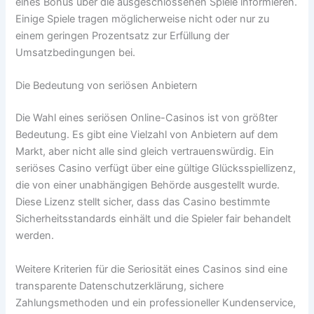
eines Bonus über die ausgeschlossenen Spiele informieren.
Einige Spiele tragen möglicherweise nicht oder nur zu
einem geringen Prozentsatz zur Erfüllung der
Umsatzbedingungen bei.
Die Bedeutung von seriösen Anbietern
Die Wahl eines seriösen Online-Casinos ist von größter
Bedeutung. Es gibt eine Vielzahl von Anbietern auf dem
Markt, aber nicht alle sind gleich vertrauenswürdig. Ein
seriöses Casino verfügt über eine gültige Glücksspiellizenz,
die von einer unabhängigen Behörde ausgestellt wurde.
Diese Lizenz stellt sicher, dass das Casino bestimmte
Sicherheitsstandards einhält und die Spieler fair behandelt
werden.
Weitere Kriterien für die Seriosität eines Casinos sind eine
transparente Datenschutzerklärung, sichere
Zahlungsmethoden und ein professioneller Kundenservice,