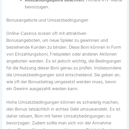
bevorzugen.
Bonusangebote und Umsatzbedingungen
Online-Casinos locken oft mit attraktiven
Bonusangeboten, um neue Spieler zu gewinnen und
bestehende Kunden zu binden. Diese Boni können in Form
von Einzahlungsboni, Freispielen oder anderen Aktionen
angeboten werden. Es ist jedoch wichtig, die Bedingungen
für die Nutzung dieser Boni genau zu prüfen. Insbesondere
die Umsatzbedingungen sind entscheidend. Sie geben an,
wie oft der Bonusbetrag umgesetzt werden muss, bevor
ein Gewinn ausgezahlt werden kann.
Hohe Umsatzbedingungen können es schwierig machen,
den Bonus tatsächlich in echtes Geld umzuwandeln. Es ist
daher ratsam, Boni mit fairen Umsatzbedingungen zu
bevorzugen. Zudem sollte man sich vor der Annahme