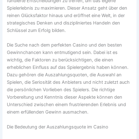
fundierte Entscheidungen zu treffen, um das eigene
Spielerlebnis zu maximieren. Dieser Ansatz geht über den
reinen Glücksfaktor hinaus und eröffnet eine Welt, in der
strategisches Denken und diszipliniertes Handeln den
Schlüssel zum Erfolg bilden.
Die Suche nach dem perfekten Casino und den besten
Gewinnchancen kann entmutigend sein. Dabei ist es
wichtig, die Faktoren zu berücksichtigen, die einen
erheblichen Einfluss auf das Spielergebnis haben können.
Dazu gehören die Auszahlungsquoten, die Auswahl an
Spielen, die Seriosität des Anbieters und nicht zuletzt auch
die persönlichen Vorlieben des Spielers. Die richtige
Vorbereitung und Kenntnis dieser Aspekte können den
Unterschied zwischen einem frustrierenden Erlebnis und
einem erfüllenden Gewinn ausmachen.
Die Bedeutung der Auszahlungsquote im Casino