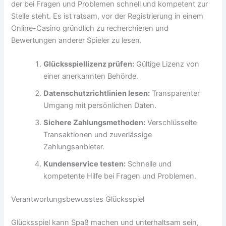
der bei Fragen und Problemen schnell und kompetent zur
Stelle steht. Es ist ratsam, vor der Registrierung in einem
Online-Casino gründlich zu recherchieren und
Bewertungen anderer Spieler zu lesen.
Glücksspiellizenz prüfen:
Gültige Lizenz von
einer anerkannten Behörde.
Datenschutzrichtlinien lesen:
Transparenter
Umgang mit persönlichen Daten.
Sichere Zahlungsmethoden:
Verschlüsselte
Transaktionen und zuverlässige
Zahlungsanbieter.
Kundenservice testen:
Schnelle und
kompetente Hilfe bei Fragen und Problemen.
Verantwortungsbewusstes Glücksspiel
Glücksspiel kann Spaß machen und unterhaltsam sein,