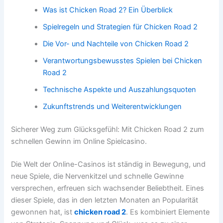
Was ist Chicken Road 2? Ein Überblick
Spielregeln und Strategien für Chicken Road 2
Die Vor- und Nachteile von Chicken Road 2
Verantwortungsbewusstes Spielen bei Chicken
Road 2
Technische Aspekte und Auszahlungsquoten
Zukunftstrends und Weiterentwicklungen
Sicherer Weg zum Glücksgefühl: Mit Chicken Road 2 zum
schnellen Gewinn im Online Spielcasino.
Die Welt der Online-Casinos ist ständig in Bewegung, und
neue Spiele, die Nervenkitzel und schnelle Gewinne
versprechen, erfreuen sich wachsender Beliebtheit. Eines
dieser Spiele, das in den letzten Monaten an Popularität
gewonnen hat, ist
chicken road 2
. Es kombiniert Elemente