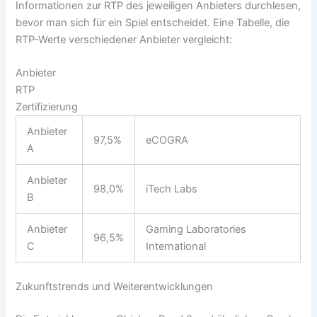
Informationen zur RTP des jeweiligen Anbieters durchlesen,
bevor man sich für ein Spiel entscheidet. Eine Tabelle, die
RTP-Werte verschiedener Anbieter vergleicht:
Anbieter
RTP
Zertifizierung
Anbieter
97,5%
eCOGRA
A
Anbieter
98,0%
iTech Labs
B
Anbieter
Gaming Laboratories
96,5%
C
International
Zukunftstrends und Weiterentwicklungen