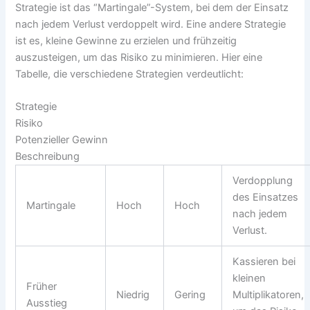
Strategie ist das “Martingale”-System, bei dem der Einsatz
nach jedem Verlust verdoppelt wird. Eine andere Strategie
ist es, kleine Gewinne zu erzielen und frühzeitig
auszusteigen, um das Risiko zu minimieren. Hier eine
Tabelle, die verschiedene Strategien verdeutlicht:
Strategie
Risiko
Potenzieller Gewinn
Beschreibung
Verdopplung
des Einsatzes
Martingale
Hoch
Hoch
nach jedem
Verlust.
Kassieren bei
kleinen
Früher
Niedrig
Gering
Multiplikatoren,
Ausstieg