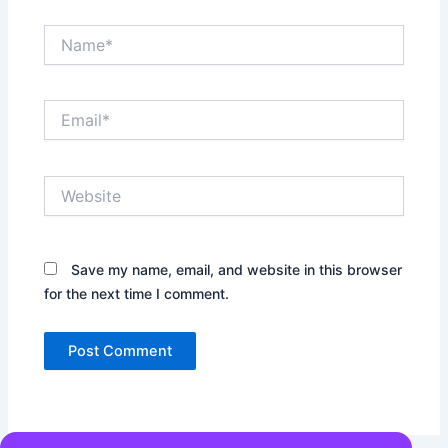
Name*
Email*
Website
Save my name, email, and website in this browser
for the next time I comment.