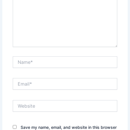
Name*
Email*
Website
Save my name, email, and website in this browser