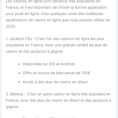
Les casinos en ligne sont devenus très populaires en
France, et il est important de choisir la bonne application
pour jouer en ligne. Voici quelques-unes des meilleures
applications de casino en ligne que vous pouvez utiliser en
2025.
1. Jackpot City – C’est l’un des casinos en ligne les plus
populaires en France, avec une grande variété de jeux de
casino et des jackpots à gagner.
Disponible sur iOS et Android
Offre un bonus de bienvenue de 100€
Accès à des jeux de casino en direct
2. Betway – C’est un autre casino en ligne très populaire en
France, avec des jeux de casino en direct et des jackpots à
gagner.