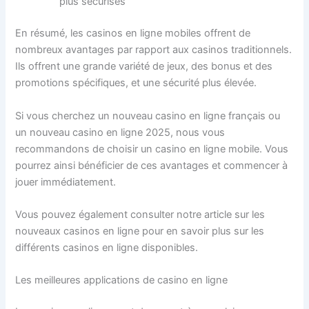
plus sécurisés
En résumé, les casinos en ligne mobiles offrent de
nombreux avantages par rapport aux casinos traditionnels.
Ils offrent une grande variété de jeux, des bonus et des
promotions spécifiques, et une sécurité plus élevée.
Si vous cherchez un nouveau casino en ligne français ou
un nouveau casino en ligne 2025, nous vous
recommandons de choisir un casino en ligne mobile. Vous
pourrez ainsi bénéficier de ces avantages et commencer à
jouer immédiatement.
Vous pouvez également consulter notre article sur les
nouveaux casinos en ligne pour en savoir plus sur les
différents casinos en ligne disponibles.
Les meilleures applications de casino en ligne