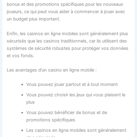
bonus et des promotions spécifiques pour les nouveaux
joueurs, ce qui peut vous aider à commencer à jouer avec
un budget plus important.
Enfin, les casinos en ligne mobiles sont généralement plus
sécurisés que les casinos traditionnels, car ils utilisent des
systèmes de sécurité robustes pour protéger vos données
et vos fonds.
Les avantages d’un casino en ligne mobile :
Vous pouvez jouer partout et à tout moment
Vous pouvez choisir les jeux qui vous plaisent le
plus
Vous pouvez bénéficier de bonus et de
promotions spécifiques
Les casinos en ligne mobiles sont généralement