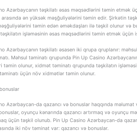
no Azərbaycanın təşkilatı əsas məqsədlərini təmin etmək ü
arasında ən yüksək məşğuliyələrini təmin edir. Şirkətin təşk
şğuliyələrini təmin edən əməkdaşları ilə təşkil olunur və b
əşkilatın işləməsinin əsas məqsədlərini təmin etmək üçün işl
no Azərbaycanın təşkilatı əsasen iki qrupa qruplanır: məhsul
natı. Məhsul təminatı qrupunda Pin Up Casino Azərbaycanın
i təmin olunur, xidmət təminatı qrupunda təşkilatın işləməsi
 təminatı üçün növ xidmətlər təmin olunur.
bonuslar
no Azərbaycan-da qazancı və bonuslar haqqında məlumat ve
bonuslar, oyunçu kənarında qazancı artırmaq və oyunçu mə
maq üçün təşkil olunub. Pin Up Casino Azərbaycan-da qaza
sında iki növ təminat var: qazancı və bonuslar.