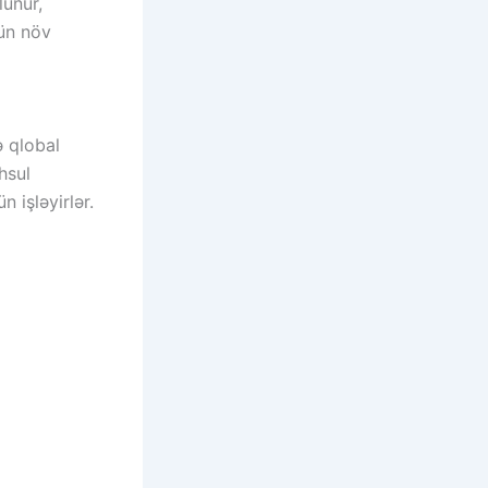
unur,
çün növ
ə qlobal
hsul
 işləyirlər.