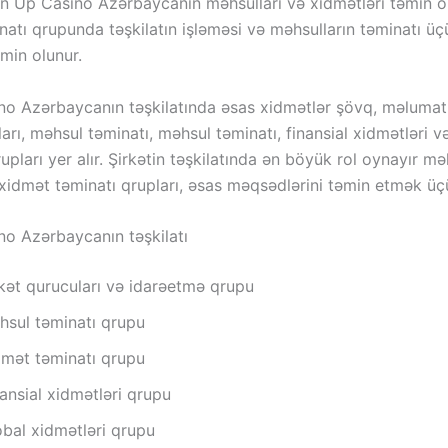
n Up Casino Azərbaycanın məhsulları və xidmətləri təmin ol
natı qrupunda təşkilatın işləməsi və məhsulların təminatı ü
min olunur.
no Azərbaycanın təşkilatında əsas xidmətlər şövq, məlumat
arı, məhsul təminatı, məhsul təminatı, finansial xidmətləri v
upları yer alır. Şirkətin təşkilatında ən böyük rol oynayır mə
xidmət təminatı qrupları, əsas məqsədlərini təmin etmək üçün
no Azərbaycanın təşkilatı
rkət qurucuları və idarəetmə qrupu
hsul təminatı qrupu
dmət təminatı qrupu
ansial xidmətləri qrupu
obal xidmətləri qrupu