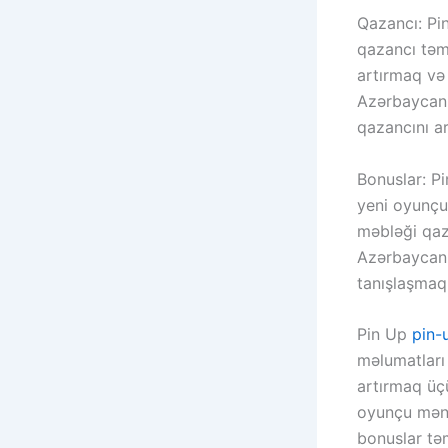
Qazancı: Pi
qazancı təm
artırmaq və
Azərbaycan-
qazancını a
Bonuslar: P
yeni oyunçu 
məbləği qaz
Azərbaycan-
tanışlaşmaq
Pin Up
pin-
məlumatları
artırmaq üç
oyunçu mənz
bonuslar tə