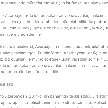
məzmununda müraciət etmək üçün istifadəçilərə əlaqə sa
no Azərbaycan-da istifadəçilərə ən yaxşı oyunlar, maksimu
 və ən yaxşı xidmətlər tərəfindən müraciət edilir. Bu platfor
lar üçün ən yaxşı qız qız casino-sidir, əsasən ən yaxşı oyu
liyyə müraciətləri ilə.
lı qız qız casino-si, Azərbaycan məzmununda müraciət et
ərə əlaqə saxlamaqda. Bu platforma, Azərbaycanlılar üçün ən
ız qız oyunları ilə müraciət etmək üçün yaradılmışdır. Pin 
da istifadəçilərə ən yaxşı oyunlar, maksimum maliyyə mürac
mətlər tərəfindən müraciət edilir.
əşkilatı
o Azərbaycan, 2014-ci ilin baharında təşkil edilib. Şirkətin t
rupa qruplanır: məhsul təminatı və xidmət təminatı. Məhsul 