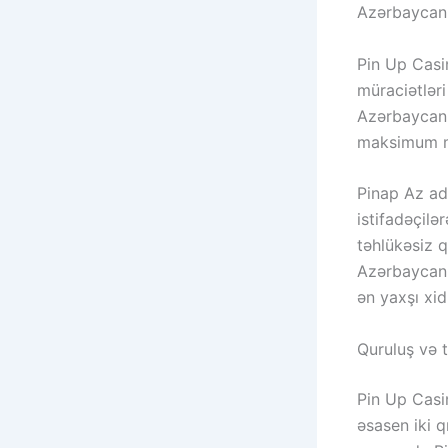
Azərbaycan 
Pin Up Casi
müraciətləri
Azərbaycanlı
maksimum ma
Pinap Az ad
istifadəçil
təhlükəsiz q
Azərbaycan-
ən yaxşı xid
Quruluş və t
Pin Up Casin
əsasen iki q