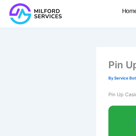
Skip
Hom
to
content
Pin U
By
Service Bo
Pin Up Cas