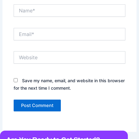
Name*
Email*
Website
Save my name, email, and website in this browser
for the next time I comment.