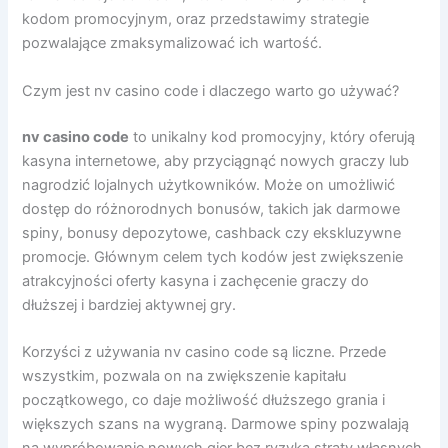
kodom promocyjnym, oraz przedstawimy strategie
pozwalające zmaksymalizować ich wartość.
Czym jest nv casino code i dlaczego warto go używać?
nv casino code
to unikalny kod promocyjny, który oferują
kasyna internetowe, aby przyciągnąć nowych graczy lub
nagrodzić lojalnych użytkowników. Może on umożliwić
dostęp do różnorodnych bonusów, takich jak darmowe
spiny, bonusy depozytowe, cashback czy ekskluzywne
promocje. Głównym celem tych kodów jest zwiększenie
atrakcyjności oferty kasyna i zachęcenie graczy do
dłuższej i bardziej aktywnej gry.
Korzyści z używania nv casino code są liczne. Przede
wszystkim, pozwala on na zwiększenie kapitału
początkowego, co daje możliwość dłuższego grania i
większych szans na wygraną. Darmowe spiny pozwalają
na wypróbowanie nowych gier bez ryzyka straty własnych