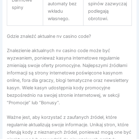
Darmowe
automaty bez
spinów zazwyczaj
spiny
wkładu
podlegają
własnego.
obrotowi.
Gdzie znaleźć aktualne nv casino code?
Znalezienie aktualnych nv casino code może być
wyzwaniem, ponieważ kasyna internetowe regularnie
zmieniają swoje oferty promocyjne. Najlepszymi źródłami
informacji są strony internetowe poświęcone kasynom
online, fora dla graczy, blogi tematyczne oraz newslettery
kasyn. Wiele kasyn udostępnia kody promocyjne
bezpośrednio na swojej stronie internetowej, w sekcji
“Promocje” lub “Bonusy”.
Ważne jest, aby korzystać z zaufanych źródeł, które
regularnie aktualizują swoje informacje. Unikaj stron, które
oferują kody z nieznanych źródeł, ponieważ mogą one być