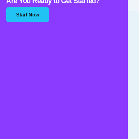
Are You Ready to Get Started?
Start Now