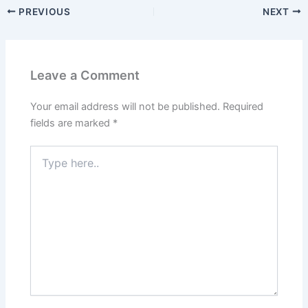
PREVIOUS
NEXT
Leave a Comment
Your email address will not be published.
Required
fields are marked
*
Type
here..