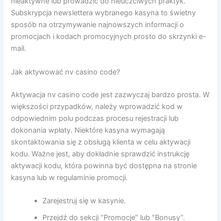
nieaktywne lub prowadzić do nieuczciwych praktyk.
Subskrypcja newslettera wybranego kasyna to świetny
sposób na otrzymywanie najnowszych informacji o
promocjach i kodach promocyjnych prosto do skrzynki e-
mail.
Jak aktywować nv casino code?
Aktywacja nv casino code jest zazwyczaj bardzo prosta. W
większości przypadków, należy wprowadzić kod w
odpowiednim polu podczas procesu rejestracji lub
dokonania wpłaty. Niektóre kasyna wymagają
skontaktowania się z obsługą klienta w celu aktywacji
kodu. Ważne jest, aby dokładnie sprawdzić instrukcję
aktywacji kodu, która powinna być dostępna na stronie
kasyna lub w regulaminie promocji.
Zarejestruj się w kasynie.
Przejdź do sekcji “Promocje” lub “Bonusy”.