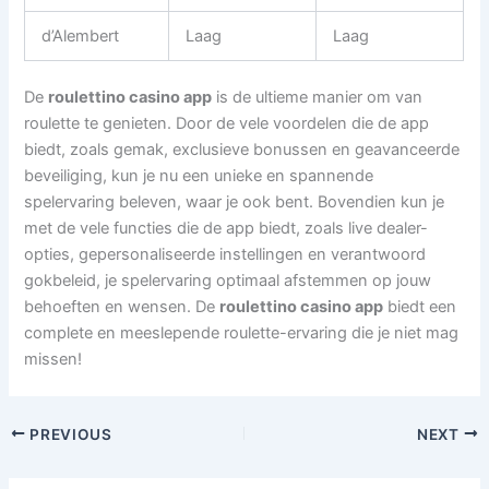
d’Alembert
Laag
Laag
De
roulettino casino app
is de ultieme manier om van
roulette te genieten. Door de vele voordelen die de app
biedt, zoals gemak, exclusieve bonussen en geavanceerde
beveiliging, kun je nu een unieke en spannende
spelervaring beleven, waar je ook bent. Bovendien kun je
met de vele functies die de app biedt, zoals live dealer-
opties, gepersonaliseerde instellingen en verantwoord
gokbeleid, je spelervaring optimaal afstemmen op jouw
behoeften en wensen. De
roulettino casino app
biedt een
complete en meeslepende roulette-ervaring die je niet mag
missen!
PREVIOUS
NEXT