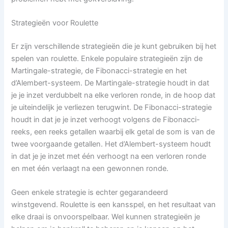
Strategieën voor Roulette
Er zijn verschillende strategieën die je kunt gebruiken bij het
spelen van roulette. Enkele populaire strategieën zijn de
Martingale-strategie, de Fibonacci-strategie en het
d’Alembert-systeem. De Martingale-strategie houdt in dat
je je inzet verdubbelt na elke verloren ronde, in de hoop dat
je uiteindelijk je verliezen terugwint. De Fibonacci-strategie
houdt in dat je je inzet verhoogt volgens de Fibonacci-
reeks, een reeks getallen waarbij elk getal de som is van de
twee voorgaande getallen. Het d’Alembert-systeem houdt
in dat je je inzet met één verhoogt na een verloren ronde
en met één verlaagt na een gewonnen ronde.
Geen enkele strategie is echter gegarandeerd
winstgevend. Roulette is een kansspel, en het resultaat van
elke draai is onvoorspelbaar. Wel kunnen strategieën je