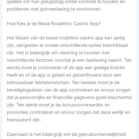
spelers om hun gokgedrag onder controle te houden en
problemen met gokverslaving te voorkomen.
Hoe Kies je de Beste Roulettino Casino App?
Het kiezen van de beste roulettino casino app kan lastig
zijn, aangezien er zoveel verschillende opties beschikbaar
zijn. Het is belangrijk om rekening te houden met
verschillende factoren voordat je een beslissing neemt. Ten
eerste moet je controleren of de app een geldige licentie
heeft en of de app is getest en gecertificeerd door een
betrouwbaar testlaboratorium. Ten tweede moet je de
beveiligingseisen van de app controleren en ervoor zorgen
dat je persoonlijke en financiële gegevens goed beschermd
zijn. Ten derde moet je de bonusvoorwaarden en
promoties controleren en ervoor zorgen dat deze eerlijk en
transparant zijn.
Daarnaast is het belangrijk om de gebruiksvriendelijkheid