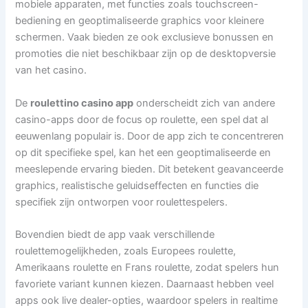
mobiele apparaten, met functies zoals touchscreen-
bediening en geoptimaliseerde graphics voor kleinere
schermen. Vaak bieden ze ook exclusieve bonussen en
promoties die niet beschikbaar zijn op de desktopversie
van het casino.
De
roulettino casino app
onderscheidt zich van andere
casino-apps door de focus op roulette, een spel dat al
eeuwenlang populair is. Door de app zich te concentreren
op dit specifieke spel, kan het een geoptimaliseerde en
meeslepende ervaring bieden. Dit betekent geavanceerde
graphics, realistische geluidseffecten en functies die
specifiek zijn ontworpen voor roulettespelers.
Bovendien biedt de app vaak verschillende
roulettemogelijkheden, zoals Europees roulette,
Amerikaans roulette en Frans roulette, zodat spelers hun
favoriete variant kunnen kiezen. Daarnaast hebben veel
apps ook live dealer-opties, waardoor spelers in realtime