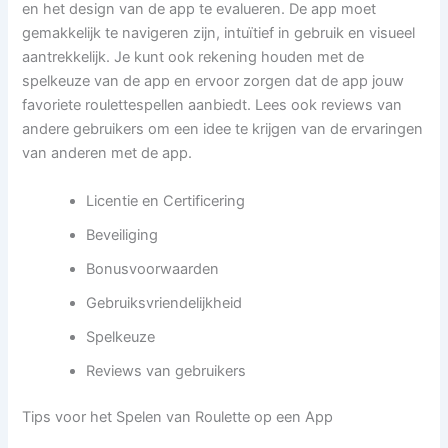
en het design van de app te evalueren. De app moet
gemakkelijk te navigeren zijn, intuïtief in gebruik en visueel
aantrekkelijk. Je kunt ook rekening houden met de
spelkeuze van de app en ervoor zorgen dat de app jouw
favoriete roulettespellen aanbiedt. Lees ook reviews van
andere gebruikers om een idee te krijgen van de ervaringen
van anderen met de app.
Licentie en Certificering
Beveiliging
Bonusvoorwaarden
Gebruiksvriendelijkheid
Spelkeuze
Reviews van gebruikers
Tips voor het Spelen van Roulette op een App