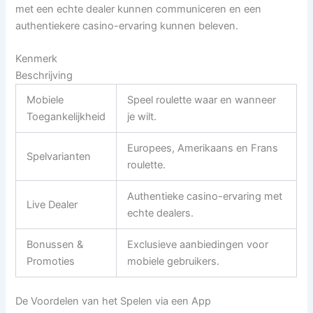
met een echte dealer kunnen communiceren en een
authentiekere casino-ervaring kunnen beleven.
Kenmerk
Beschrijving
Mobiele
Speel roulette waar en wanneer
Toegankelijkheid
je wilt.
Europees, Amerikaans en Frans
Spelvarianten
roulette.
Authentieke casino-ervaring met
Live Dealer
echte dealers.
Bonussen &
Exclusieve aanbiedingen voor
Promoties
mobiele gebruikers.
De Voordelen van het Spelen via een App