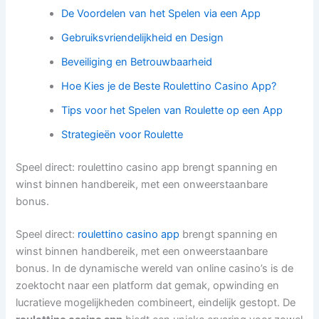
De Voordelen van het Spelen via een App
Gebruiksvriendelijkheid en Design
Beveiliging en Betrouwbaarheid
Hoe Kies je de Beste Roulettino Casino App?
Tips voor het Spelen van Roulette op een App
Strategieën voor Roulette
Speel direct: roulettino casino app brengt spanning en
winst binnen handbereik, met een onweerstaanbare
bonus.
Speel direct:
roulettino casino app
brengt spanning en
winst binnen handbereik, met een onweerstaanbare
bonus. In de dynamische wereld van online casino’s is de
zoektocht naar een platform dat gemak, opwinding en
lucratieve mogelijkheden combineert, eindelijk gestopt. De