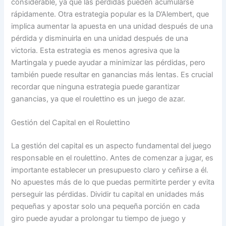
considerable, ya que las pérdidas pueden acumularse
rápidamente. Otra estrategia popular es la D’Alembert, que
implica aumentar la apuesta en una unidad después de una
pérdida y disminuirla en una unidad después de una
victoria. Esta estrategia es menos agresiva que la
Martingala y puede ayudar a minimizar las pérdidas, pero
también puede resultar en ganancias más lentas. Es crucial
recordar que ninguna estrategia puede garantizar
ganancias, ya que el roulettino es un juego de azar.
Gestión del Capital en el Roulettino
La gestión del capital es un aspecto fundamental del juego
responsable en el roulettino. Antes de comenzar a jugar, es
importante establecer un presupuesto claro y ceñirse a él.
No apuestes más de lo que puedas permitirte perder y evita
perseguir las pérdidas. Dividir tu capital en unidades más
pequeñas y apostar solo una pequeña porción en cada
giro puede ayudar a prolongar tu tiempo de juego y