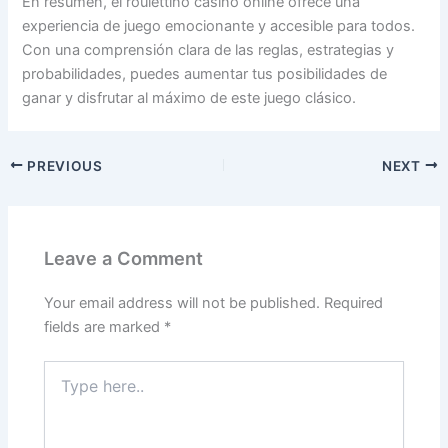
En resumen, el roulettino casino online ofrece una
experiencia de juego emocionante y accesible para todos.
Con una comprensión clara de las reglas, estrategias y
probabilidades, puedes aumentar tus posibilidades de
ganar y disfrutar al máximo de este juego clásico.
PREVIOUS
NEXT
Leave a Comment
Your email address will not be published.
Required
fields are marked
*
Type
here..