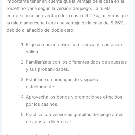
importante tener en cuenta que la ventaja de la casa en el
roulettino varía según la versión del juego. La ruleta
europea tiene una ventaja de la casa del 2.7%, mientras que
la ruleta americana tiene una ventaja de la casa del 5.26%,
debido al añadido del doble cero.
Elige un casino online con licencia y reputación
sólida.
Familiarízate con los diferentes tipos de apuestas
y sus probabilidades.
Establece un presupuesto y síguelo
estrictamente.
Aprovecha los bonos y promociones ofrecidos
por los casinos.
Practica con versiones gratuitas del juego antes
de apostar dinero real.