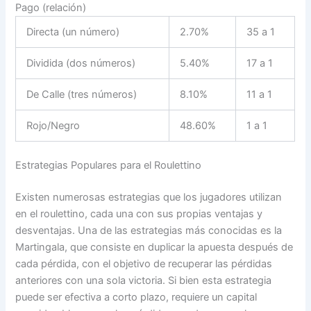
Pago (relación)
Directa (un número)
2.70%
35 a 1
Dividida (dos números)
5.40%
17 a 1
De Calle (tres números)
8.10%
11 a 1
Rojo/Negro
48.60%
1 a 1
Estrategias Populares para el Roulettino
Existen numerosas estrategias que los jugadores utilizan
en el roulettino, cada una con sus propias ventajas y
desventajas. Una de las estrategias más conocidas es la
Martingala, que consiste en duplicar la apuesta después de
cada pérdida, con el objetivo de recuperar las pérdidas
anteriores con una sola victoria. Si bien esta estrategia
puede ser efectiva a corto plazo, requiere un capital