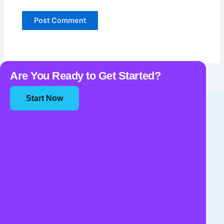
Are You Ready to Get Started?
Start Now