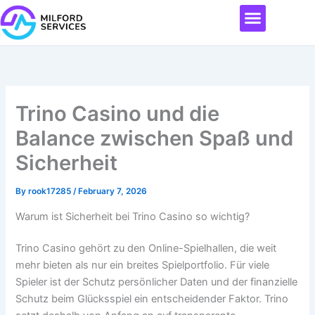
Skip
Menu
to
content
Trino Casino und die
Balance zwischen Spaß und
Sicherheit
By
rook17285
/
February 7, 2026
Warum ist Sicherheit bei Trino Casino so wichtig?
Trino Casino gehört zu den Online-Spielhallen, die weit
mehr bieten als nur ein breites Spielportfolio. Für viele
Spieler ist der Schutz persönlicher Daten und der finanzielle
Schutz beim Glücksspiel ein entscheidender Faktor. Trino