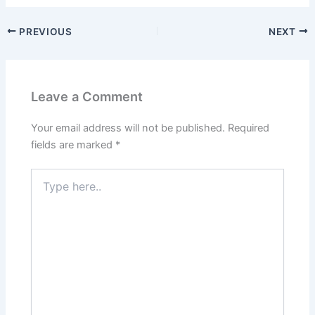
PREVIOUS
NEXT
Leave a Comment
Your email address will not be published.
Required
fields are marked
*
Type
here..