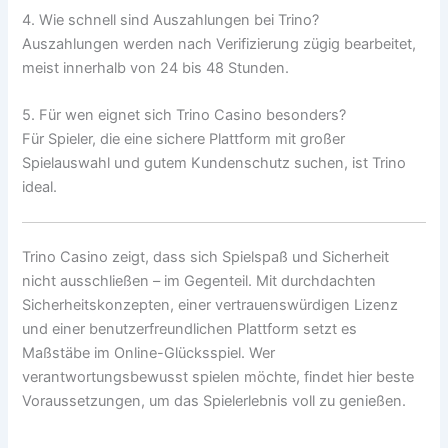
4. Wie schnell sind Auszahlungen bei Trino?
Auszahlungen werden nach Verifizierung zügig bearbeitet,
meist innerhalb von 24 bis 48 Stunden.
5. Für wen eignet sich Trino Casino besonders?
Für Spieler, die eine sichere Plattform mit großer
Spielauswahl und gutem Kundenschutz suchen, ist Trino
ideal.
Trino Casino zeigt, dass sich Spielspaß und Sicherheit
nicht ausschließen – im Gegenteil. Mit durchdachten
Sicherheitskonzepten, einer vertrauenswürdigen Lizenz
und einer benutzerfreundlichen Plattform setzt es
Maßstäbe im Online-Glücksspiel. Wer
verantwortungsbewusst spielen möchte, findet hier beste
Voraussetzungen, um das Spielerlebnis voll zu genießen.