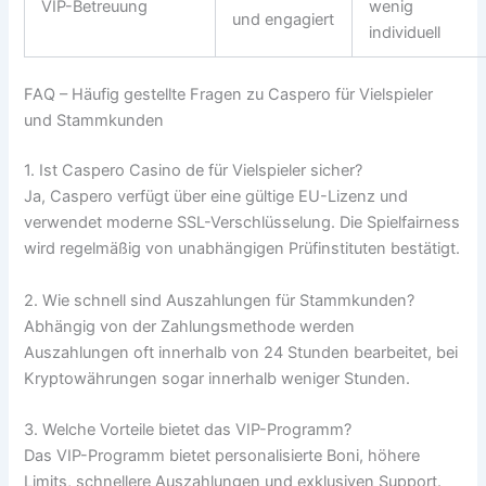
VIP-Betreuung
wenig
und engagiert
individuell
FAQ – Häufig gestellte Fragen zu Caspero für Vielspieler
und Stammkunden
1. Ist Caspero Casino de für Vielspieler sicher?
Ja, Caspero verfügt über eine gültige EU-Lizenz und
verwendet moderne SSL-Verschlüsselung. Die Spielfairness
wird regelmäßig von unabhängigen Prüfinstituten bestätigt.
2. Wie schnell sind Auszahlungen für Stammkunden?
Abhängig von der Zahlungsmethode werden
Auszahlungen oft innerhalb von 24 Stunden bearbeitet, bei
Kryptowährungen sogar innerhalb weniger Stunden.
3. Welche Vorteile bietet das VIP-Programm?
Das VIP-Programm bietet personalisierte Boni, höhere
Limits, schnellere Auszahlungen und exklusiven Support.