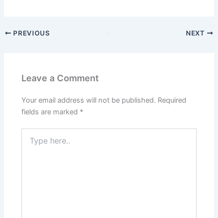
PREVIOUS
NEXT
Leave a Comment
Your email address will not be published.
Required
fields are marked
*
Type
here..