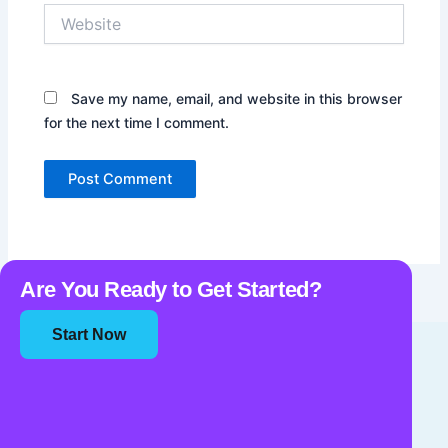
Website
Save my name, email, and website in this browser
for the next time I comment.
Are You Ready to Get Started?
Start Now