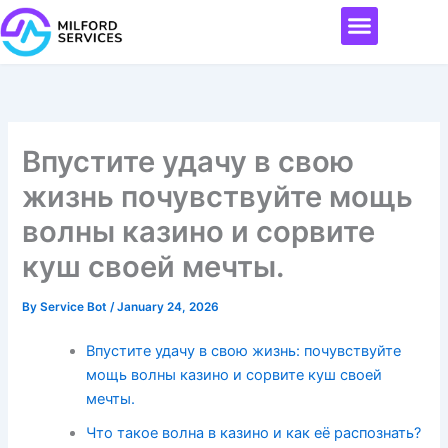
Skip
Menu
to
content
Впустите удачу в свою
жизнь почувствуйте мощь
волны казино и сорвите
куш своей мечты.
By
Service Bot
/
January 24, 2026
Впустите удачу в свою жизнь: почувствуйте
мощь волны казино и сорвите куш своей
мечты.
Что такое волна в казино и как её распознать?