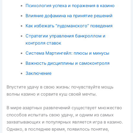
Психология успеха и поражения в казино
Влияние дофамина на принятие решений
Как избежать “лудоманского” поведения
Стратегии управления банкроллом и
контроля ставок
Система Мартингейл: плюсы и минусы
Важность дисциплины и самоконтроля
Заключение
Впустите удачу в свою жизнь: почувствуйте мощь
волны казино и сорвите куш своей мечты.
В мире азартных развлечений существует множество
способов испытать свою удачу, и одним из самых
захватывающих и популярных является игра в казино.
Однако, в последнее время, появилось понятие,