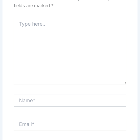
fields are marked
*
Type
here..
Name*
Email*