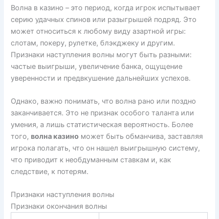
Волна в казино – это период, когда игрок испытывает
серию удачных спинов или разыгрышей подряд. Это
может относиться к любому виду азартной игры:
слотам, покеру, рулетке, блэкджеку и другим.
Признаки наступления волны могут быть разными:
частые выигрыши, увеличение банка, ощущение
уверенности и предвкушение дальнейших успехов.
Однако, важно понимать, что волна рано или поздно
заканчивается. Это не признак особого таланта или
умения, а лишь статистическая вероятность. Более
того,
волна казино
может быть обманчива, заставляя
игрока полагать, что он нашел выигрышную систему,
что приводит к необдуманным ставкам и, как
следствие, к потерям.
Признаки наступления волны
Признаки окончания волны