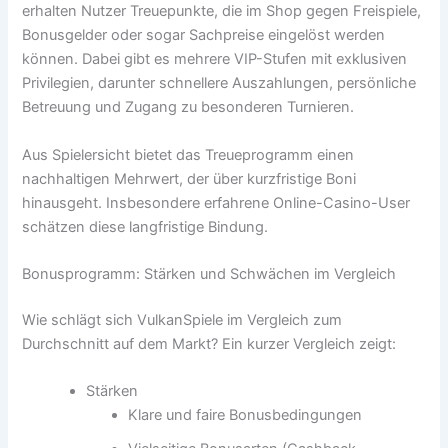
erhalten Nutzer Treuepunkte, die im Shop gegen Freispiele,
Bonusgelder oder sogar Sachpreise eingelöst werden
können. Dabei gibt es mehrere VIP-Stufen mit exklusiven
Privilegien, darunter schnellere Auszahlungen, persönliche
Betreuung und Zugang zu besonderen Turnieren.
Aus Spielersicht bietet das Treueprogramm einen
nachhaltigen Mehrwert, der über kurzfristige Boni
hinausgeht. Insbesondere erfahrene Online-Casino-User
schätzen diese langfristige Bindung.
Bonusprogramm: Stärken und Schwächen im Vergleich
Wie schlägt sich VulkanSpiele im Vergleich zum
Durchschnitt auf dem Markt? Ein kurzer Vergleich zeigt:
Stärken
Klare und faire Bonusbedingungen